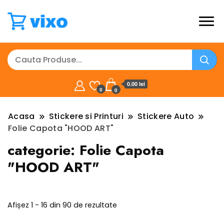
0.00 lei
0
0
Acasa
Stickere si Printuri
Stickere Auto
Folie Capota "HOOD ART"
categorie:
Folie Capota
"HOOD ART"
Sortat
Afișez 1 - 16 din 90 de rezultate
după