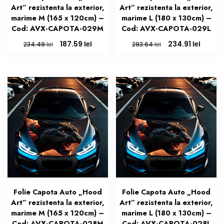
Art” rezistenta la exterior,
Art” rezistenta la exterior,
marime M (165 x 120cm) –
marime L (180 x 130cm) –
Cod: AVX-CAPOTA-029M
Cod: AVX-CAPOTA-029L
Prețul
Prețul
Prețul
Prețul
lei
lei
187.59
234.91
lei
lei
234.49
293.64
inițial
curent
inițial
curen
a
este:
a
este:
fost:
187.59 lei.
fost:
234.91 
234.49 lei.
293.64 lei.
Folie Capota Auto „Hood
Folie Capota Auto „Hood
Art” rezistenta la exterior,
Art” rezistenta la exterior,
marime M (165 x 120cm) –
marime L (180 x 130cm) –
Cod: AVX-CAPOTA-028M
Cod: AVX-CAPOTA-028L