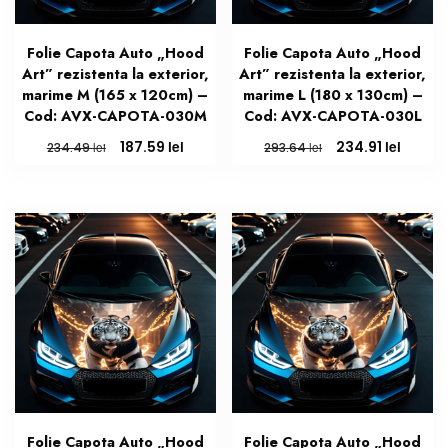
Folie Capota Auto „Hood
Folie Capota Auto „Hood
Art” rezistenta la exterior,
Art” rezistenta la exterior,
marime M (165 x 120cm) –
marime L (180 x 130cm) –
Cod: AVX-CAPOTA-030M
Cod: AVX-CAPOTA-030L
Prețul
Prețul
Prețul
Prețul
lei
lei
187.59
234.91
lei
lei
234.49
293.64
inițial
curent
inițial
curen
a
este:
a
este:
fost:
187.59 lei.
fost:
234.91 
234.49 lei.
293.64 lei.
Folie Capota Auto „Hood
Folie Capota Auto „Hood