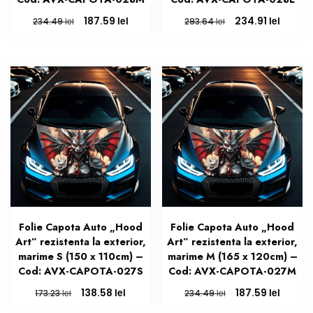
Prețul
Prețul
Prețul
Prețul
lei
lei
187.59
234.91
lei
lei
234.49
293.64
inițial
curent
inițial
curen
a
este:
a
este:
fost:
187.59 lei.
fost:
234.91 
234.49 lei.
293.64 lei.
Folie Capota Auto „Hood
Folie Capota Auto „Hood
Art” rezistenta la exterior,
Art” rezistenta la exterior,
marime S (150 x 110cm) –
marime M (165 x 120cm) –
Cod: AVX-CAPOTA-027S
Cod: AVX-CAPOTA-027M
Prețul
Prețul
Prețul
Prețul
lei
lei
138.58
187.59
lei
lei
173.23
234.49
inițial
curent
inițial
curen