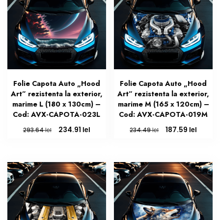
Folie Capota Auto „Hood
Folie Capota Auto „Hood
Art” rezistenta la exterior,
Art” rezistenta la exterior,
marime L (180 x 130cm) –
marime M (165 x 120cm) –
Cod: AVX-CAPOTA-023L
Cod: AVX-CAPOTA-019M
Prețul
Prețul
Prețul
Prețul
lei
lei
234.91
187.59
lei
lei
293.64
234.49
inițial
curent
inițial
curen
a
este:
a
este:
fost:
234.91 lei.
fost:
187.59 
293.64 lei.
234.49 lei.