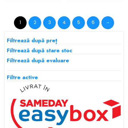
a
este:
a
este:
fost:
138.58 lei.
fost:
187.59 
173.23 lei.
234.49 lei.
→
1
2
3
4
5
6
Filtrează după preț
Filtrează după stare stoc
Filtrează după evaluare
Filtre active