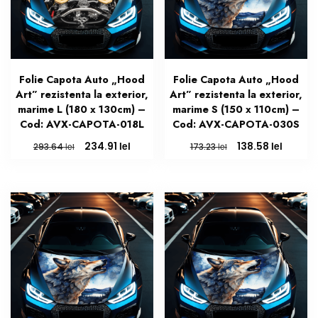
Folie Capota Auto „Hood
Folie Capota Auto „Hood
Art” rezistenta la exterior,
Art” rezistenta la exterior,
marime L (180 x 130cm) –
marime S (150 x 110cm) –
Cod: AVX-CAPOTA-018L
Cod: AVX-CAPOTA-030S
Prețul
Prețul
Prețul
Prețul
lei
lei
234.91
138.58
lei
lei
293.64
173.23
inițial
curent
inițial
curent
a
este:
a
este:
fost:
234.91 lei.
fost:
138.58 l
293.64 lei.
173.23 lei.