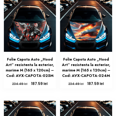
173.23 lei.
173.23 lei.
Folie Capota Auto „Hood
Folie Capota Auto „Hood
Art” rezistenta la exterior,
Art” rezistenta la exterior,
marime M (165 x 120cm) –
marime M (165 x 120cm) –
Cod: AVX-CAPOTA-025M
Cod: AVX-CAPOTA-024M
Prețul
Prețul
Prețul
Prețul
lei
lei
187.59
187.59
lei
lei
234.49
234.49
inițial
curent
inițial
curen
a
este:
a
este:
fost:
187.59 lei.
fost:
187.59 
234.49 lei.
234.49 lei.