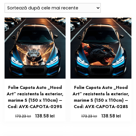
cele
mai
recente
Folie Capota Auto „Hood
Folie Capota Auto „Hood
Art” rezistenta la exterior,
Art” rezistenta la exterior,
marime S (150 x 110cm) –
marime S (150 x 110cm) –
Cod: AVX-CAPOTA-029S
Cod: AVX-CAPOTA-028S
Prețul
Prețul
Prețul
Prețul
lei
lei
138.58
138.58
lei
lei
173.23
173.23
inițial
curent
inițial
curent
a
este:
a
este:
fost:
138.58 lei.
fost:
138.58 l