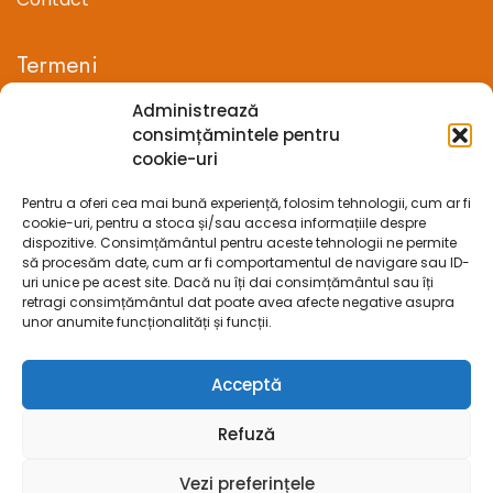
Termeni
Administrează
Termeni si conditii
consimțămintele pentru
cookie-uri
Confidentialitate
Pentru a oferi cea mai bună experiență, folosim tehnologii, cum ar fi
Politica cookie-uri (UE)
cookie-uri, pentru a stoca și/sau accesa informațiile despre
dispozitive. Consimțământul pentru aceste tehnologii ne permite
Prelucrarea datelor cu caracter personal
să procesăm date, cum ar fi comportamentul de navigare sau ID-
uri unice pe acest site. Dacă nu îți dai consimțământul sau îți
retragi consimțământul dat poate avea afecte negative asupra
Legal
unor anumite funcționalități și funcții.
ANPC
Acceptă
ECC
Refuză
SOL
Vezi preferințele