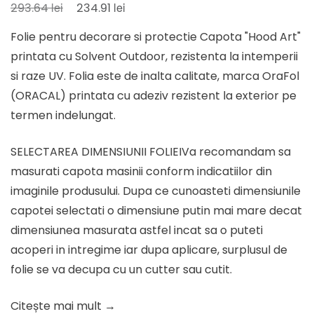
Prețul
Prețul
lei
lei
293.64
234.91
inițial
curent
Folie pentru decorare si protectie Capota "Hood Art"
a
este:
printata cu Solvent Outdoor, rezistenta la intemperii
fost:
234.91 lei.
si raze UV. Folia este de inalta calitate, marca OraFol
293.64 lei.
(ORACAL) printata cu adeziv rezistent la exterior pe
termen indelungat.
SELECTAREA DIMENSIUNII FOLIEIVa recomandam sa
masurati capota masinii conform indicatiilor din
imaginile produsului. Dupa ce cunoasteti dimensiunile
capotei selectati o dimensiune putin mai mare decat
dimensiunea masurata astfel incat sa o puteti
acoperi in intregime iar dupa aplicare, surplusul de
folie se va decupa cu un cutter sau cutit.
Citește mai mult →