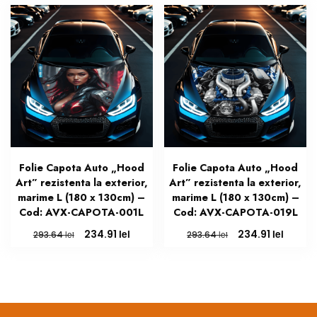
fost:
234.91 lei.
fost:
234.91 
293.64 lei.
293.64 lei.
Folie Capota Auto „Hood
Folie Capota Auto „Hood
Art” rezistenta la exterior,
Art” rezistenta la exterior,
marime L (180 x 130cm) –
marime L (180 x 130cm) –
Cod: AVX-CAPOTA-001L
Cod: AVX-CAPOTA-019L
Prețul
Prețul
Prețul
Prețul
lei
lei
234.91
234.91
lei
lei
293.64
293.64
inițial
curent
inițial
curen
a
este:
a
este:
fost:
234.91 lei.
fost:
234.91 
293.64 lei.
293.64 lei.