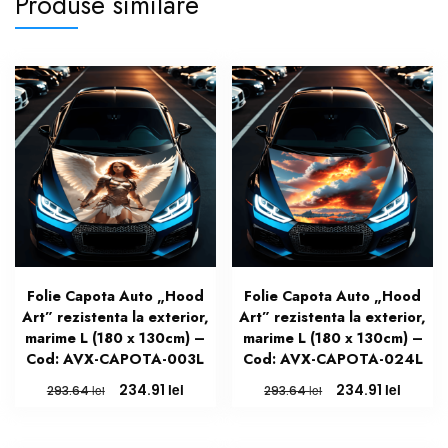
Produse similare
Folie Capota Auto „Hood
Folie Capota Auto „Hood
Art” rezistenta la exterior,
Art” rezistenta la exterior,
marime L (180 x 130cm) –
marime L (180 x 130cm) –
Cod: AVX-CAPOTA-003L
Cod: AVX-CAPOTA-024L
Prețul
Prețul
Prețul
Prețul
lei
lei
234.91
234.91
lei
lei
293.64
293.64
inițial
curent
inițial
curen
a
este:
a
este: