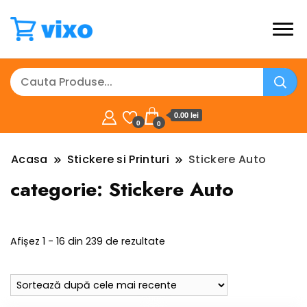
0.00 lei
0
0
Acasa
Stickere si Printuri
Stickere Auto
categorie:
Stickere Auto
Sortat
Afișez 1 - 16 din 239 de rezultate
după
cele
mai