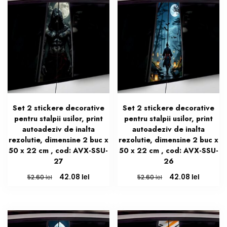
Set 2 stickere decorative
Set 2 stickere decorative
pentru stalpii usilor, print
pentru stalpii usilor, print
autoadeziv de inalta
autoadeziv de inalta
rezolutie, dimensine 2 buc x
rezolutie, dimensine 2 buc x
50 x 22 cm , cod: AVX-SSU-
50 x 22 cm , cod: AVX-SSU-
27
26
Prețul
Prețul
Prețul
Prețul
lei
lei
42.08
42.08
lei
lei
52.60
52.60
inițial
curent
inițial
curent
a
este:
a
este:
fost:
42.08 lei.
fost:
42.08 le
52.60 lei.
52.60 lei.