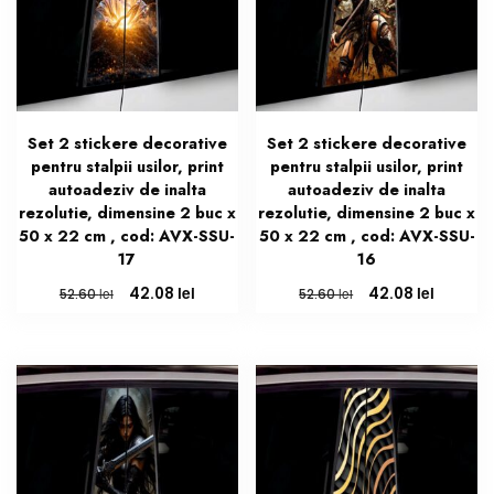
Set 2 stickere decorative
Set 2 stickere decorative
pentru stalpii usilor, print
pentru stalpii usilor, print
autoadeziv de inalta
autoadeziv de inalta
rezolutie, dimensine 2 buc x
rezolutie, dimensine 2 buc x
50 x 22 cm , cod: AVX-SSU-
50 x 22 cm , cod: AVX-SSU-
17
16
Prețul
Prețul
Prețul
Prețul
lei
lei
42.08
42.08
lei
lei
52.60
52.60
inițial
curent
inițial
curent
a
este:
a
este:
fost:
42.08 lei.
fost:
42.08 le
52.60 lei.
52.60 lei.