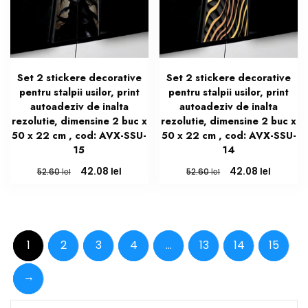
Set 2 stickere decorative
Set 2 stickere decorative
pentru stalpii usilor, print
pentru stalpii usilor, print
autoadeziv de inalta
autoadeziv de inalta
rezolutie, dimensine 2 buc x
rezolutie, dimensine 2 buc x
50 x 22 cm , cod: AVX-SSU-
50 x 22 cm , cod: AVX-SSU-
15
14
Prețul
Prețul
Prețul
Prețul
lei
lei
42.08
42.08
lei
lei
52.60
52.60
inițial
curent
inițial
curent
a
este:
a
este:
fost:
42.08 lei.
fost:
42.08 le
52.60 lei.
52.60 lei.
1
2
3
4
…
13
14
15
→