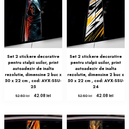
Set 2 stickere decorative
Set 2 stickere decorative
pentru stalpii usilor, print
pentru stalpii usilor, print
autoadeziv de inalta
autoadeziv de inalta
rezolutie, dimensine 2 buc x
rezolutie, dimensine 2 buc x
50 x 22 cm , cod: AVX-SSU-
50 x 22 cm , cod: AVX-SSU-
25
24
Prețul
Prețul
Prețul
Prețul
lei
lei
42.08
42.08
lei
lei
52.60
52.60
inițial
curent
inițial
curent
a
este:
a
este:
fost:
42.08 lei.
fost:
42.08 le
52.60 lei.
52.60 lei.