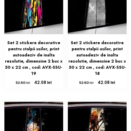
Set 2 stickere decorative
Set 2 stickere decorative
pentru stalpii usilor, print
pentru stalpii usilor, print
autoadeziv de inalta
autoadeziv de inalta
rezolutie, dimensine 2 buc x
rezolutie, dimensine 2 buc x
50 x 22 cm , cod: AVX-SSU-
50 x 22 cm , cod: AVX-SSU-
19
18
Prețul
Prețul
Prețul
Prețul
lei
lei
42.08
42.08
lei
lei
52.60
52.60
inițial
curent
inițial
curent
a
este:
a
este:
fost:
42.08 lei.
fost:
42.08 le
52.60 lei.
52.60 lei.