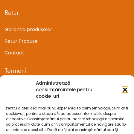
Retur
Garantia produselor
Retur Produse
Contact
Termeni
Administrează
Termeni si conditii
consimțămintele pentru
cookie-uri
Confidentialitate
Pentru a oferi cea mai bună experiență, folosim tehnologii, cum ar fi
Politica cookie-uri (UE)
cookie-uri, pentru a stoca și/sau accesa informațiile despre
dispozitive. Consimțământul pentru aceste tehnologii ne permite
Prelucrarea datelor cu caracter personal
să procesăm date, cum ar fi comportamentul de navigare sau ID-
uri unice pe acest site. Dacă nu îți dai consimțământul sau îți