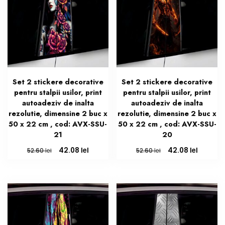
Set 2 stickere decorative
Set 2 stickere decorative
pentru stalpii usilor, print
pentru stalpii usilor, print
autoadeziv de inalta
autoadeziv de inalta
rezolutie, dimensine 2 buc x
rezolutie, dimensine 2 buc x
50 x 22 cm , cod: AVX-SSU-
50 x 22 cm , cod: AVX-SSU-
21
20
Prețul
Prețul
Prețul
Prețul
lei
lei
42.08
42.08
lei
lei
52.60
52.60
inițial
curent
inițial
curent
a
este:
a
este:
fost:
42.08 lei.
fost:
42.08 le
52.60 lei.
52.60 lei.