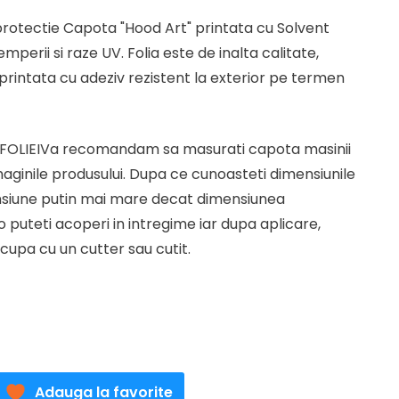
nt
protectie Capota "Hood Art" printata cu Solvent
mperii si raze UV. Folia este de inalta calitate,
 lei.
intata cu adeziv rezistent la exterior pe termen
FOLIEIVa recomandam sa masurati capota masinii
imaginile produsului. Dupa ce cunoasteti dimensiunile
nsiune putin mai mare decat dimensiunea
o puteti acoperi in intregime iar dupa aplicare,
ecupa cu un cutter sau cutit.
Adauga la favorite