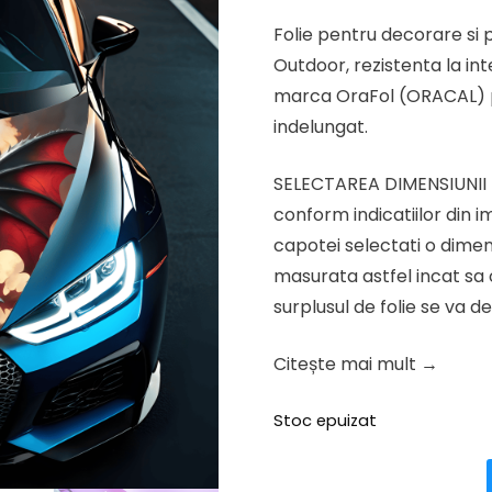
inițial
cure
Folie pentru decorare si 
a
este:
Outdoor, rezistenta la inte
fost:
138.58
marca OraFol (ORACAL) pr
173.23 lei.
indelungat.
SELECTAREA DIMENSIUNII 
conform indicatiilor din 
capotei selectati o dime
masurata astfel incat sa 
surplusul de folie se va d
Citește mai mult →
Stoc epuizat