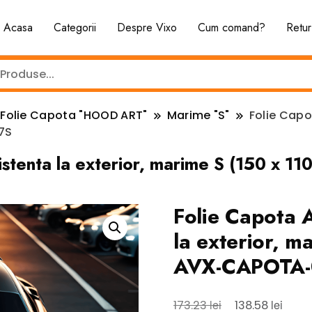
Acasa
Categorii
Despre Vixo
Cum comand?
Retur
Folie Capota "HOOD ART"
Marime "S"
Folie Capo
7S
istenta la exterior, marime S (150 x
Folie Capota 
la exterior, 
AVX-CAPOTA-
Prețul
Prețu
lei
lei
173.23
138.58