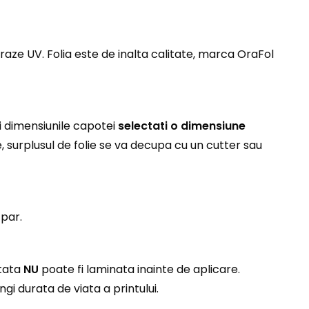
raze UV. Folia este de inalta calitate, marca OraFol
i dimensiunile capotei
selectati o dimensiune
e, surplusul de folie se va decupa cu un cutter sau
 par.
ntata
NU
poate fi laminata inainte de aplicare.
i durata de viata a printului.