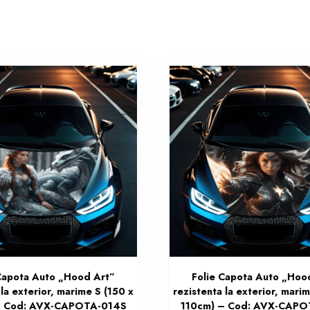
Capota Auto „Hood Art”
Folie Capota Auto „Hoo
 la exterior, marime S (150 x
rezistenta la exterior, mari
– Cod: AVX-CAPOTA-014S
110cm) – Cod: AVX-CAPO