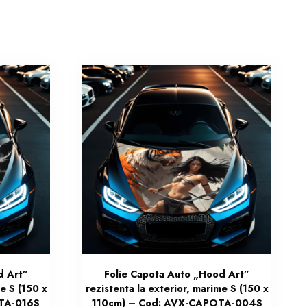
d Art”
Folie Capota Auto „Hood Art”
me S (150 x
rezistenta la exterior, marime S (150 x
TA-016S
110cm) – Cod: AVX-CAPOTA-004S