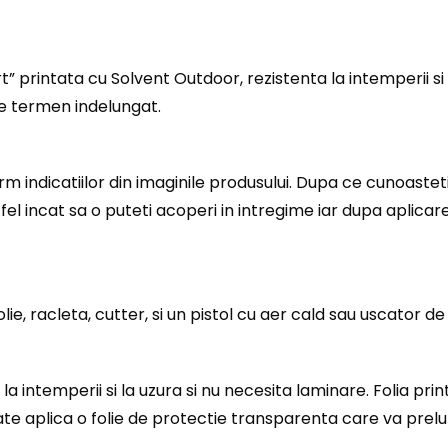
 printata cu Solvent Outdoor, rezistenta la intemperii si 
pe termen indelungat.
indicatiilor din imaginile produsului. Dupa ce cunoastet
fel incat sa o puteti acoperi in intregime iar dupa aplicar
ie, racleta, cutter, si un pistol cu aer cald sau uscator de
la intemperii si la uzura si nu necesita laminare. Folia pri
e aplica o folie de protectie transparenta care va prelung