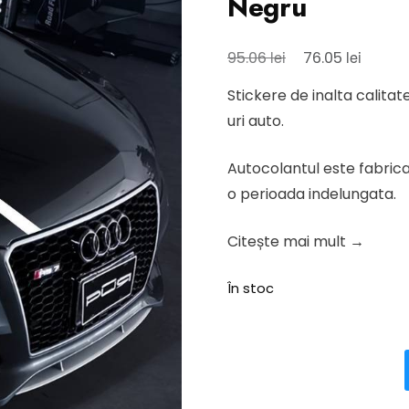
Negru
Prețul
Prețul
lei
lei
95.06
76.05
inițial
curent
Stickere de inalta calitat
a
este:
uri auto.
fost:
76.05 l
95.06 lei.
Autocolantul este fabricat
o perioada indelungata.
Citește mai mult →
În stoc