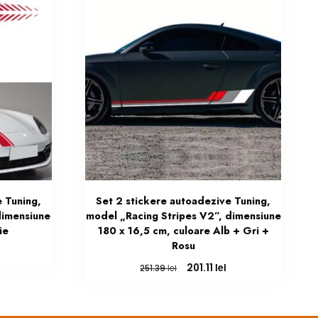
 Tuning,
Set 2 stickere autoadezive Tuning,
dimensiune
model „Racing Stripes V2”, dimensiune
ie
180 x 16,5 cm, culoare Alb + Gri +
Rosu
Prețul
curent
Prețul
Prețul
lei
201.11
lei
251.39
este:
inițial
curent
201.11 lei.
a
este:
fost:
201.11 lei.