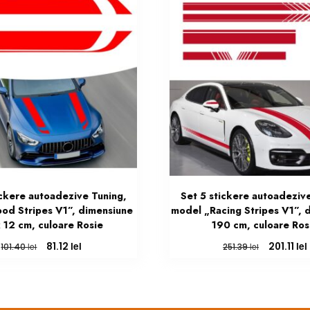
ickere autoadezive Tuning,
Set 5 stickere autoadezive
od Stripes V1”, dimensiune
model „Racing Stripes V1”, 
 12 cm, culoare Rosie
190 cm, culoare Ros
Prețul
Prețul
Prețul
lei
lei
81.12
201.11
lei
lei
101.40
251.39
inițial
curent
inițial
a
este:
a
fost:
81.12 lei.
fost:
101.40 lei.
251.39 lei.