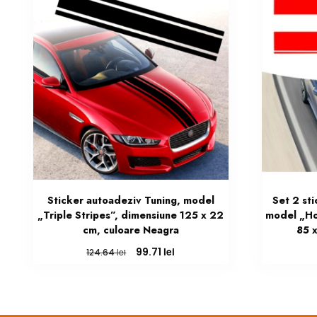
Sticker autoadeziv Tuning, model
Set 2 st
„Triple Stripes”, dimensiune 125 x 22
model „Ho
cm, culoare Neagra
85 x
Prețul
Prețul
lei
99.71
lei
124.64
inițial
curent
a
este:
fost:
99.71 lei.
124.64 lei.