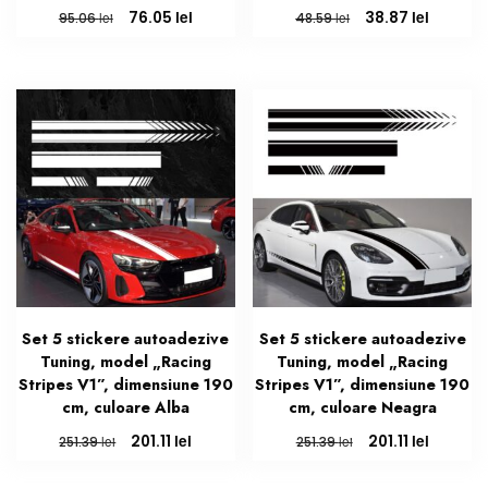
Prețul
Prețul
Prețul
Prețul
lei
lei
76.05
38.87
lei
lei
95.06
48.59
inițial
curent
inițial
curent
a
este:
a
este:
fost:
76.05 lei.
fost:
38.87 le
95.06 lei.
48.59 lei.
Set 5 stickere autoadezive
Set 5 stickere autoadezive
Tuning, model „Racing
Tuning, model „Racing
Stripes V1”, dimensiune 190
Stripes V1”, dimensiune 190
cm, culoare Alba
cm, culoare Neagra
Prețul
Prețul
Prețul
Prețul
lei
lei
201.11
201.11
lei
lei
251.39
251.39
inițial
curent
inițial
curent
a
este:
a
este: