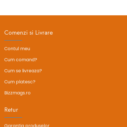
fost:
201.11 lei.
fost:
201.11 lei
251.39 lei.
251.39 lei.
Comenzi si Livrare
Contul meu
Cum comand?
Cum se livreaza?
Cum platesc?
Bizzmags.ro
Retur
Garantia produselor