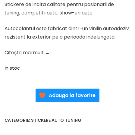
Stickere de inalta calitate pentru pasionatii de
a
este:
tuning, competitii auto, show-uri auto.
fost:
201.11 lei.
251.39 lei.
Autocolantul este fabricat dintr-un vinilin autoadeziv
rezistent la exterior pe o perioada indelungata.
Citește mai mult →
În stoc
Adauga la favorite
CATEGORIE:
STICKERE AUTO TUNING