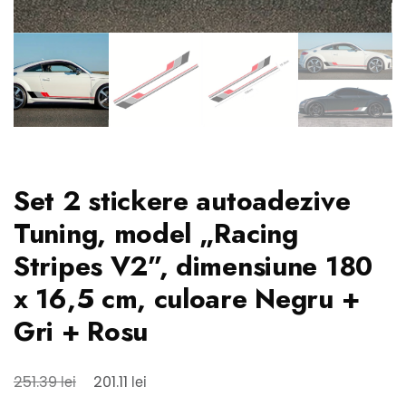
Set 2 stickere autoadezive
Tuning, model „Racing
Stripes V2”, dimensiune 180
x 16,5 cm, culoare Negru +
Gri + Rosu
Prețul
Prețul
lei
lei
251.39
201.11
inițial
curent