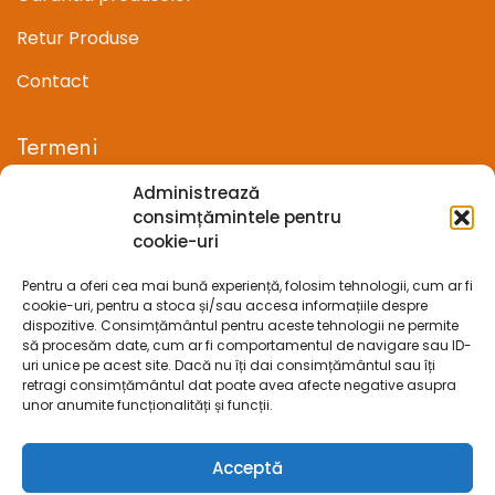
Retur Produse
Contact
Termeni
Administrează
Termeni si conditii
consimțămintele pentru
cookie-uri
Confidentialitate
Pentru a oferi cea mai bună experiență, folosim tehnologii, cum ar fi
Politica cookie-uri (UE)
cookie-uri, pentru a stoca și/sau accesa informațiile despre
dispozitive. Consimțământul pentru aceste tehnologii ne permite
Prelucrarea datelor cu caracter personal
să procesăm date, cum ar fi comportamentul de navigare sau ID-
uri unice pe acest site. Dacă nu îți dai consimțământul sau îți
retragi consimțământul dat poate avea afecte negative asupra
Legal
unor anumite funcționalități și funcții.
ANPC
Acceptă