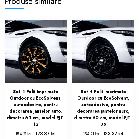
Produse similare
Set 4 Folii Imprimate
Set 4 Folii Imprimate
Outdoor cu EcoSolvent,
Outdoor cu EcoSolvent,
autoadezive, pentru
autoadezive, pentru
decorarea jantelor auto,
decorarea jantelor auto,
dimetru 60 cm, model FJT-
dimetru 60 cm, model FJT-
12
06
Prețul
Prețul
Prețul
Prețul
lei
lei
123.37
123.37
lei
lei
154.21
154.21