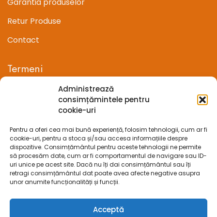
Garantia produselor
Retur Produse
Contact
Termeni
Administrează
Termeni si conditii
consimțămintele pentru
cookie-uri
Confidentialitate
Pentru a oferi cea mai bună experiență, folosim tehnologii, cum ar fi
Politica cookie-uri (UE)
cookie-uri, pentru a stoca și/sau accesa informațiile despre
dispozitive. Consimțământul pentru aceste tehnologii ne permite
Prelucrarea datelor cu caracter personal
să procesăm date, cum ar fi comportamentul de navigare sau ID-
uri unice pe acest site. Dacă nu îți dai consimțământul sau îți
retragi consimțământul dat poate avea afecte negative asupra
Legal
unor anumite funcționalități și funcții.
ANPC
Acceptă