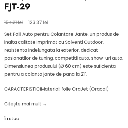
FJT-29
Prețul
Prețul
lei
lei
154.21
123.37
inițial
curent
Set Folii Auto pentru Colantare Jante, un produs de
a
este:
inalta calitate imprimat cu Solventi Outdoor,
fost:
123.37 lei.
rezistenta indelungata la exterior, dedicat
154.21 lei.
pasionatilor de tuning, competitii auto, show-uri auto.
Dimensiunea produsului (Ø 60 cm) este suficienta
pentru a colanta jante de pana la 21".
CARACTERISTICIMaterial: folie OraJet (Oracal)
Citește mai mult →
În stoc