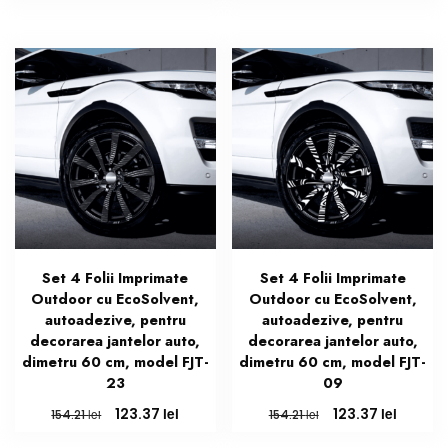
inițial
curent
inițial
curent
a
este:
a
este:
fost:
123.37 lei.
fost:
123.37 l
154.21 lei.
154.21 lei.
Set 4 Folii Imprimate
Set 4 Folii Imprimate
Outdoor cu EcoSolvent,
Outdoor cu EcoSolvent,
autoadezive, pentru
autoadezive, pentru
decorarea jantelor auto,
decorarea jantelor auto,
dimetru 60 cm, model FJT-
dimetru 60 cm, model FJT-
23
09
Prețul
Prețul
Prețul
Prețul
lei
lei
123.37
123.37
lei
lei
154.21
154.21
inițial
curent
inițial
curent