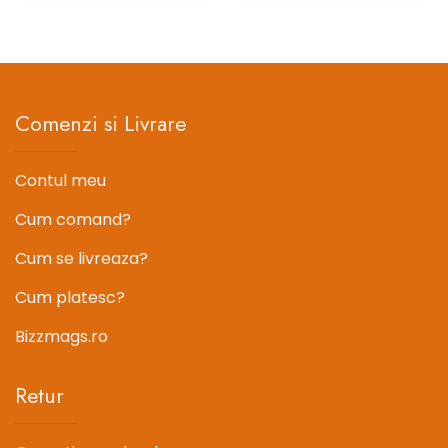
a
este:
a
este:
fost:
123.37 lei.
fost:
123.37 l
154.21 lei.
154.21 lei.
Comenzi si Livrare
Contul meu
Cum comand?
Cum se livreaza?
Cum platesc?
Bizzmags.ro
Retur