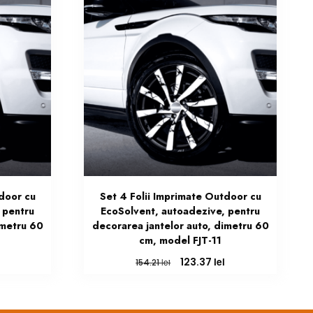
tdoor cu
Set 4 Folii Imprimate Outdoor cu
 pentru
EcoSolvent, autoadezive, pentru
imetru 60
decorarea jantelor auto, dimetru 60
cm, model FJT-11
Prețul
Prețul
Prețul
lei
123.37
lei
154.21
curent
inițial
curent
este:
a
este:
123.37 lei.
fost:
123.37 lei.