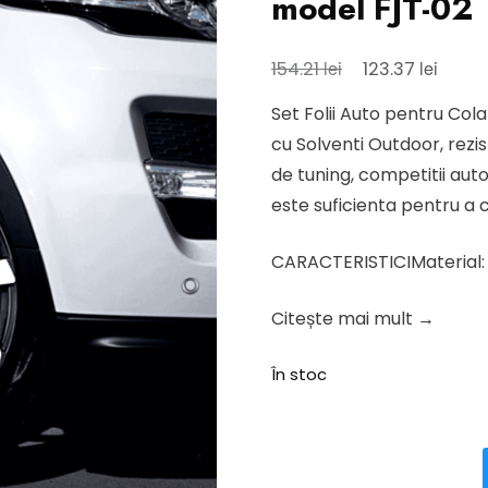
model FJT-02
Prețul
Prețul
lei
lei
154.21
123.37
inițial
curen
Set Folii Auto pentru Col
a
este:
cu Solventi Outdoor, rezis
fost:
123.37 
de tuning, competitii aut
154.21 lei.
este suficienta pentru a c
CARACTERISTICIMaterial: 
Citește mai mult →
În stoc