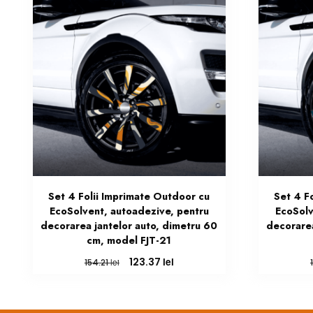
Set 4 Folii Imprimate Outdoor cu
Set 4 F
EcoSolvent, autoadezive, pentru
EcoSolv
decorarea jantelor auto, dimetru 60
decorarea
cm, model FJT-21
Prețul
Prețul
lei
123.37
lei
154.21
inițial
curent
a
este:
fost:
123.37 lei.