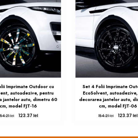
olii Imprimate Outdoor cu
Set 4 Folii Imprimate Ou
ent, autoadezive, pentru
EcoSolvent, autoadezive,
 jantelor auto, dimetru 60
decorarea jantelor auto, d
cm, model FJT-16
cm, model FJT-06
Prețul
Prețul
Prețul
lei
lei
123.37
123.37
lei
lei
154.21
154.21
inițial
curent
inițial
a
este:
a
fost:
123.37 lei.
fost: