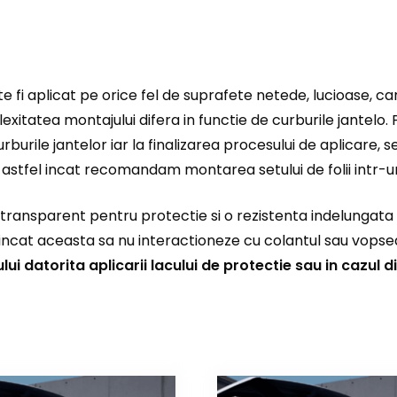
e fi aplicat pe orice fel de suprafete netede, lucioase, ca
lexitatea montajului difera in functie de curburile jantelo
rburile jantelor iar la finalizarea procesului de aplicare,
 astfel incat recomandam montarea setului de folii intr-un
ransparent pentru protectie si o rezistenta indelungata l
incat aceasta sa nu interactioneze cu colantul sau vopseau
ui datorita aplicarii lacului de protectie sau in cazul dis