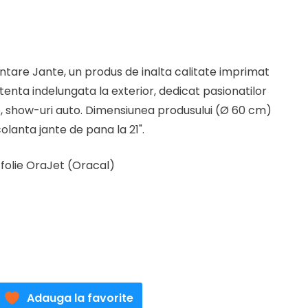
t
antare Jante, un produs de inalta calitate imprimat
tenta indelungata la exterior, dedicat pasionatilor
lei.
o, show-uri auto. Dimensiunea produsului (Ø 60 cm)
olanta jante de pana la 21".
folie OraJet (Oracal)
Adauga la favorite