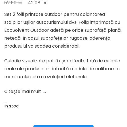
Prețul
Prețul
lei
lei
52.60
42.08
inițial
curent
Set 2 folii printate outdoor pentru colantarea
a
este:
stâlpilor ușilor autoturismului dvs. Folia imprimată cu
fost:
42.08 lei.
EcoSolvent Outdoor aderă pe orice suprafață plană,
52.60 lei.
netedă. În cazul suprafețelor rugoase, aderența
produsului va scadea considerabil.
Culorile vizualizate pot fi ușor diferite față de culorile
reale ale produselor datorită modului de calibrare a
monitorului sau a rezoluției telefonului.
Citește mai mult →
În stoc