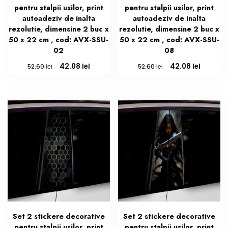
pentru stalpii usilor, print
pentru stalpii usilor, print
autoadeziv de inalta
autoadeziv de inalta
rezolutie, dimensine 2 buc x
rezolutie, dimensine 2 buc x
50 x 22 cm , cod: AVX-SSU-
50 x 22 cm , cod: AVX-SSU-
02
08
Prețul
Prețul
Prețul
Prețul
lei
lei
42.08
42.08
lei
lei
52.60
52.60
inițial
curent
inițial
curent
a
este:
a
este:
fost:
42.08 lei.
fost:
42.08 le
52.60 lei.
52.60 lei.
Set 2 stickere decorative
Set 2 stickere decorative
pentru stalpii usilor, print
pentru stalpii usilor, print