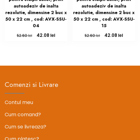
autoadeziv de inalta
autoadeziv de inalta
rezolutie, dimensine 2 buc x
rezolutie, dimensine 2 buc x
50 x 22 cm , cod: AVX-SSU-
50 x 22 cm , cod: AVX-SSU-
04
15
Prețul
Prețul
Prețul
Prețul
lei
lei
42.08
42.08
lei
lei
52.60
52.60
inițial
curent
inițial
curent
a
este:
a
este:
fost:
42.08 lei.
fost:
42.08 le
52.60 lei.
52.60 lei.
Comenzi si Livrare
Contul meu
Cum comand?
Cum se livreaza?
Cum platesc?