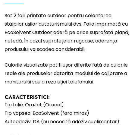
Set 2 folii printate outdoor pentru colantarea
stâlpilor ușilor autoturismului dvs. Folia imprimată cu
EcoSolvent Outdoor aderă pe orice suprafață plană,
netedă. În cazul suprafețelor rugoase, aderența
produsului va scadea considerabil.
Culorile vizualizate pot fi ușor diferite față de culorile
reale ale produselor datorită modului de calibrare a
monitorului sau a rezoluției telefonului.
CARACTERISTICI:
Tip folie: OraJet (Oracal)
Tip vopsea: EcoSolvent (fara miros)
Autoadeziv: DA (nu necesită adeziv suplimentar)