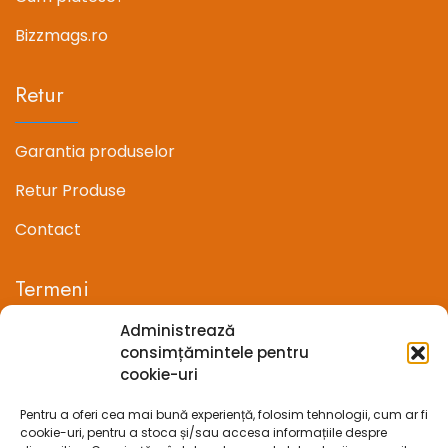
Bizzmags.ro
Retur
Garantia produselor
Retur Produse
Contact
Termeni
Administrează
Termeni si conditii
consimțămintele pentru
cookie-uri
Confidentialitate
Pentru a oferi cea mai bună experiență, folosim tehnologii, cum ar fi
Politica cookie-uri (UE)
cookie-uri, pentru a stoca și/sau accesa informațiile despre