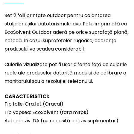
Set 2 folii printate outdoor pentru colantarea
stâlpilor ușilor autoturismului dvs. Folia imprimată cu
EcoSolvent Outdoor aderă pe orice suprafață plană,
netedă. În cazul suprafețelor rugoase, aderența
produsului va scadea considerabil.
Culorile vizualizate pot fi ușor diferite față de culorile
reale ale produselor datorită modului de calibrare a
monitorului sau a rezoluției telefonului.
CARACTERISTICI:
Tip folie: OraJet (Oracal)
Tip vopsea: EcoSolvent (fara miros)
Autoadeziv: DA (nu necesită adeziv suplimentar)