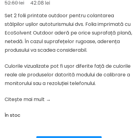
Prețul
Prețul
lei
lei
52.60
42.08
inițial
curent
Set 2 folii printate outdoor pentru colantarea
a
este:
stâlpilor ușilor autoturismului dvs. Folia imprimată cu
fost:
42.08 lei.
EcoSolvent Outdoor aderă pe orice suprafață plană,
52.60 lei.
netedă. În cazul suprafețelor rugoase, aderența
produsului va scadea considerabil.
Culorile vizualizate pot fi ușor diferite față de culorile
reale ale produselor datorită modului de calibrare a
monitorului sau a rezoluției telefonului.
Citește mai mult →
În stoc