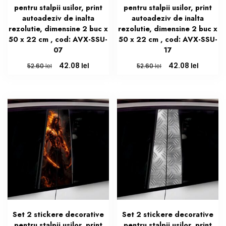
pentru stalpii usilor, print
pentru stalpii usilor, print
autoadeziv de inalta
autoadeziv de inalta
rezolutie, dimensine 2 buc x
rezolutie, dimensine 2 buc x
50 x 22 cm , cod: AVX-SSU-
50 x 22 cm , cod: AVX-SSU-
07
17
Prețul
Prețul
Prețul
Prețul
lei
lei
42.08
42.08
lei
lei
52.60
52.60
inițial
curent
inițial
curent
a
este:
a
este:
fost:
42.08 lei.
fost:
42.08 le
52.60 lei.
52.60 lei.
Set 2 stickere decorative
Set 2 stickere decorative
pentru stalpii usilor, print
pentru stalpii usilor, print