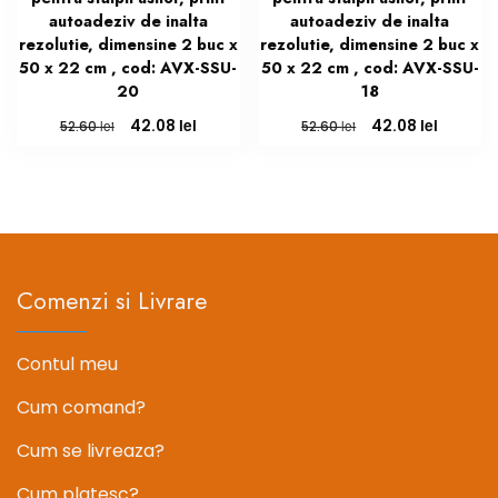
autoadeziv de inalta
autoadeziv de inalta
rezolutie, dimensine 2 buc x
rezolutie, dimensine 2 buc x
50 x 22 cm , cod: AVX-SSU-
50 x 22 cm , cod: AVX-SSU-
20
18
Prețul
Prețul
Prețul
Prețul
lei
lei
42.08
42.08
lei
lei
52.60
52.60
inițial
curent
inițial
curent
a
este:
a
este:
fost:
42.08 lei.
fost:
42.08 le
52.60 lei.
52.60 lei.
Comenzi si Livrare
Contul meu
Cum comand?
Cum se livreaza?
Cum platesc?