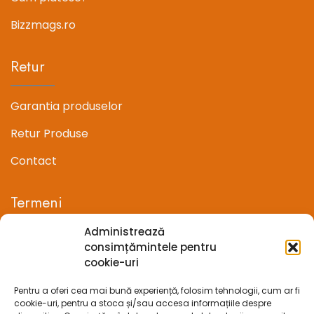
Bizzmags.ro
Retur
Garantia produselor
Retur Produse
Contact
Termeni
Administrează
Termeni si conditii
consimțămintele pentru
cookie-uri
Confidentialitate
Pentru a oferi cea mai bună experiență, folosim tehnologii, cum ar fi
Politica cookie-uri (UE)
cookie-uri, pentru a stoca și/sau accesa informațiile despre