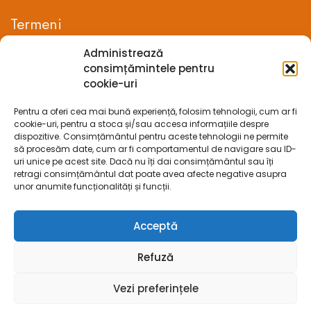
Termeni
Administrează
Termeni si conditii
consimțămintele pentru
cookie-uri
Confidentialitate
Pentru a oferi cea mai bună experiență, folosim tehnologii, cum ar fi
Politica cookie-uri (UE)
cookie-uri, pentru a stoca și/sau accesa informațiile despre
dispozitive. Consimțământul pentru aceste tehnologii ne permite
Prelucrarea datelor cu caracter personal
să procesăm date, cum ar fi comportamentul de navigare sau ID-
uri unice pe acest site. Dacă nu îți dai consimțământul sau îți
retragi consimțământul dat poate avea afecte negative asupra
Legal
unor anumite funcționalități și funcții.
ANPC
Acceptă
ECC
Refuză
SOL
Vezi preferințele
SAL