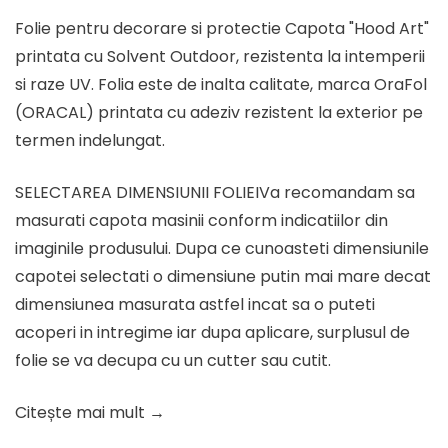
inițial
curent
Folie pentru decorare si protectie Capota "Hood Art"
a
este:
printata cu Solvent Outdoor, rezistenta la intemperii
fost:
138.58 lei.
si raze UV. Folia este de inalta calitate, marca OraFol
173.23 lei.
(ORACAL) printata cu adeziv rezistent la exterior pe
termen indelungat.
SELECTAREA DIMENSIUNII FOLIEIVa recomandam sa
masurati capota masinii conform indicatiilor din
imaginile produsului. Dupa ce cunoasteti dimensiunile
capotei selectati o dimensiune putin mai mare decat
dimensiunea masurata astfel incat sa o puteti
acoperi in intregime iar dupa aplicare, surplusul de
folie se va decupa cu un cutter sau cutit.
Citește mai mult →