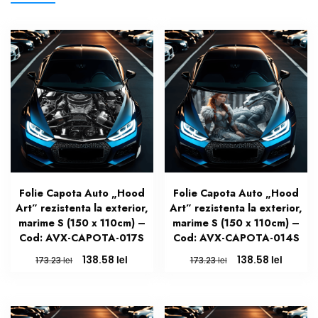
Folie Capota Auto „Hood
Folie Capota Auto „Hood
Art” rezistenta la exterior,
Art” rezistenta la exterior,
marime S (150 x 110cm) –
marime S (150 x 110cm) –
Cod: AVX-CAPOTA-017S
Cod: AVX-CAPOTA-014S
Prețul
Prețul
Prețul
Prețul
lei
lei
138.58
138.58
lei
lei
173.23
173.23
inițial
curent
inițial
curent
a
este:
a
este:
fost:
138.58 lei.
fost:
138.58 l
173.23 lei.
173.23 lei.