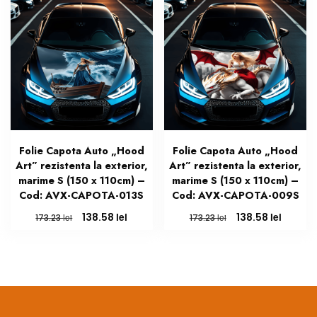
Folie Capota Auto „Hood
Folie Capota Auto „Hood
Art” rezistenta la exterior,
Art” rezistenta la exterior,
marime S (150 x 110cm) –
marime S (150 x 110cm) –
Cod: AVX-CAPOTA-013S
Cod: AVX-CAPOTA-009S
Prețul
Prețul
Prețul
Prețul
lei
lei
138.58
138.58
lei
lei
173.23
173.23
inițial
curent
inițial
curent
a
este:
a
este:
fost:
138.58 lei.
fost:
138.58 l
173.23 lei.
173.23 lei.