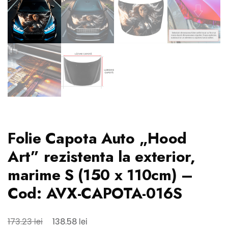
Folie Capota Auto „Hood
Art” rezistenta la exterior,
marime S (150 x 110cm) –
Cod: AVX-CAPOTA-016S
Prețul
Prețul
lei
lei
173.23
138.58