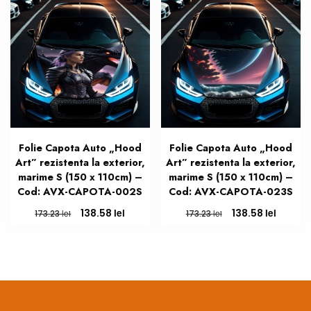
Folie Capota Auto „Hood
Folie Capota Auto „Hood
Art” rezistenta la exterior,
Art” rezistenta la exterior,
marime S (150 x 110cm) –
marime S (150 x 110cm) –
Cod: AVX-CAPOTA-002S
Cod: AVX-CAPOTA-023S
Prețul
Prețul
Prețul
Prețul
lei
lei
138.58
138.58
lei
lei
173.23
173.23
inițial
curent
inițial
curent
a
este:
a
este:
fost:
138.58 lei.
fost:
138.58 l
173.23 lei.
173.23 lei.