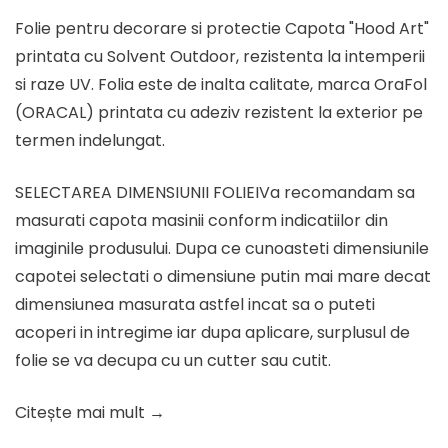
inițial
curent
Folie pentru decorare si protectie Capota "Hood Art"
a
este:
printata cu Solvent Outdoor, rezistenta la intemperii
fost:
138.58 lei.
si raze UV. Folia este de inalta calitate, marca OraFol
173.23 lei.
(ORACAL) printata cu adeziv rezistent la exterior pe
termen indelungat.
SELECTAREA DIMENSIUNII FOLIEIVa recomandam sa
masurati capota masinii conform indicatiilor din
imaginile produsului. Dupa ce cunoasteti dimensiunile
capotei selectati o dimensiune putin mai mare decat
dimensiunea masurata astfel incat sa o puteti
acoperi in intregime iar dupa aplicare, surplusul de
folie se va decupa cu un cutter sau cutit.
Citește mai mult →