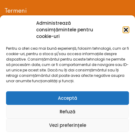
Termeni
Administrează
Termeni si conditii
consimțămintele pentru
cookie-uri
Confidentialitate
Pentru a oferi cea mai bună experiență, folosim tehnologii, cum ar fi
Politica cookie-uri (UE)
cookie-uri, pentru a stoca și/sau accesa informațiile despre
dispozitive. Consimțământul pentru aceste tehnologii ne permite
Prelucrarea datelor cu caracter personal
să procesăm date, cum ar fi comportamentul de navigare sau ID-
uri unice pe acest site. Dacă nu îți dai consimțământul sau îți
retragi consimțământul dat poate avea afecte negative asupra
Legal
unor anumite funcționalități și funcții.
ANPC
Acceptă
ECC
Refuză
SOL
Vezi preferințele
SAL