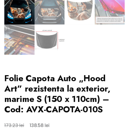
Folie Capota Auto „Hood
Art” rezistenta la exterior,
marime S (150 x 110cm) –
Cod: AVX-CAPOTA-010S
Prețul
Prețul
lei
lei
173.23
138.58