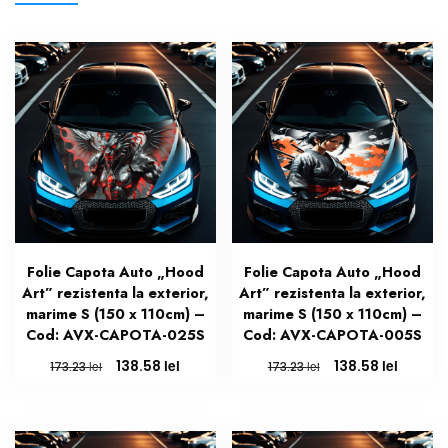
Folie Capota Auto „Hood
Folie Capota Auto „Hood
Art” rezistenta la exterior,
Art” rezistenta la exterior,
marime S (150 x 110cm) –
marime S (150 x 110cm) –
Cod: AVX-CAPOTA-025S
Cod: AVX-CAPOTA-005S
Prețul
Prețul
Prețul
Prețul
lei
lei
138.58
138.58
lei
lei
173.23
173.23
inițial
curent
inițial
curent
a
este:
a
este:
fost:
138.58 lei.
fost:
138.58 l
173.23 lei.
173.23 lei.