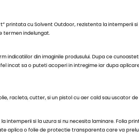
 printata cu Solvent Outdoor, rezistenta la intemperii si 
pe termen indelungat.
indicatiilor din imaginile produsului. Dupa ce cunoastet
fel incat sa o puteti acoperi in intregime iar dupa aplicar
ie, racleta, cutter, si un pistol cu aer cald sau uscator de
la intemperii si la uzura si nu necesita laminare. Folia pri
e aplica o folie de protectie transparenta care va prelung