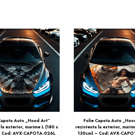
Capota Auto „Hood Art”
Folie Capota Auto „Hoo
 la exterior, marime L (180 x
rezistenta la exterior, marim
– Cod: AVX-CAPOTA-026L
130cm) – Cod: AVX-CAPO