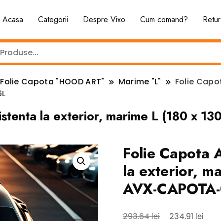
Acasa
Categorii
Despre Vixo
Cum comand?
Retur
Folie Capota "HOOD ART"
Marime "L"
Folie Capot
6L
istenta la exterior, marime L (180 x
Folie Capota 
la exterior, 
AVX-CAPOTA-
Prețul
Preț
lei
lei
293.64
234.91