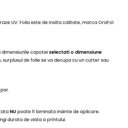
raze UV. Folia este de inalta calitate, marca OraFol
i dimensiunile capotei
selectati o dimensiune
e, surplusul de folie se va decupa cu un cutter sau
 par.
ntata
NU
poate fi laminata inainte de aplicare.
i durata de viata a printului.