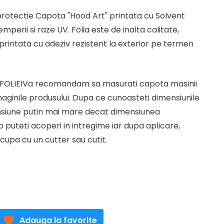
nt
protectie Capota "Hood Art" printata cu Solvent
:
mperii si raze UV. Folia este de inalta calitate,
1 lei.
intata cu adeziv rezistent la exterior pe termen
FOLIEIVa recomandam sa masurati capota masinii
imaginile produsului. Dupa ce cunoasteti dimensiunile
nsiune putin mai mare decat dimensiunea
o puteti acoperi in intregime iar dupa aplicare,
ecupa cu un cutter sau cutit.
Adauga la favorite