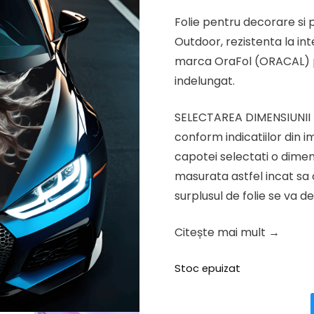
inițial
cure
Folie pentru decorare si 
a
este
Outdoor, rezistenta la inte
fost:
234.9
marca OraFol (ORACAL) pr
293.64 lei.
indelungat.
SELECTAREA DIMENSIUNII 
conform indicatiilor din 
capotei selectati o dime
masurata astfel incat sa 
surplusul de folie se va d
Citește mai mult →
Stoc epuizat