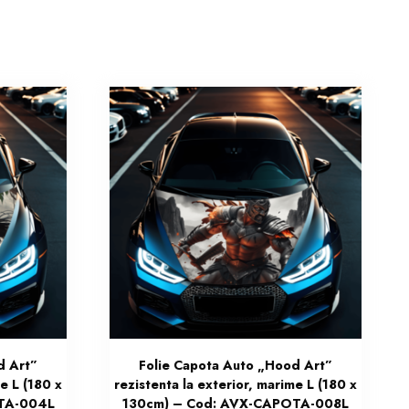
d Art”
Folie Capota Auto „Hood Art”
e L (180 x
rezistenta la exterior, marime L (180 x
TA-004L
130cm) – Cod: AVX-CAPOTA-008L