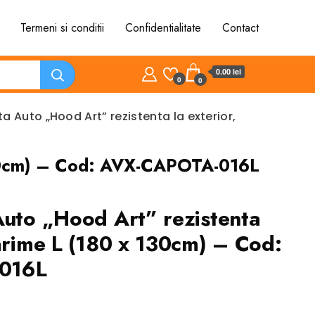
Termeni si conditii
Confidentialitate
Contact
0.00 lei
0
0
a Auto „Hood Art” rezistenta la exterior,
 130cm) – Cod: AVX-CAPOTA-016L
Auto „Hood Art” rezistenta
marime L (180 x 130cm) – Cod:
016L
ul