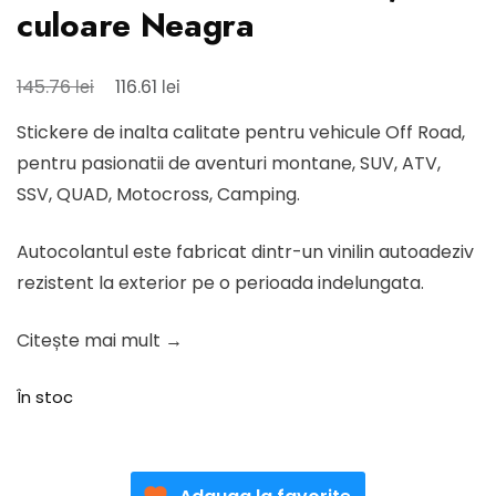
culoare Neagra
Prețul
Prețul
lei
lei
145.76
116.61
inițial
curent
Stickere de inalta calitate pentru vehicule Off Road,
a
este:
pentru pasionatii de aventuri montane, SUV, ATV,
fost:
116.61 lei.
SSV, QUAD, Motocross, Camping.
145.76 lei.
Autocolantul este fabricat dintr-un vinilin autoadeziv
rezistent la exterior pe o perioada indelungata.
Citește mai mult →
În stoc