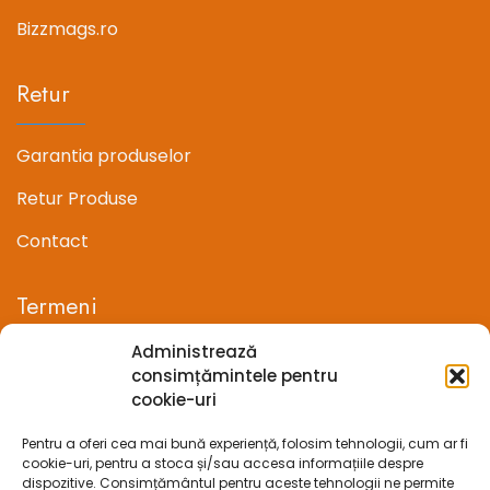
Bizzmags.ro
Retur
Garantia produselor
Retur Produse
Contact
Termeni
Administrează
Termeni si conditii
consimțămintele pentru
cookie-uri
Confidentialitate
Pentru a oferi cea mai bună experiență, folosim tehnologii, cum ar fi
Politica cookie-uri (UE)
cookie-uri, pentru a stoca și/sau accesa informațiile despre
dispozitive. Consimțământul pentru aceste tehnologii ne permite