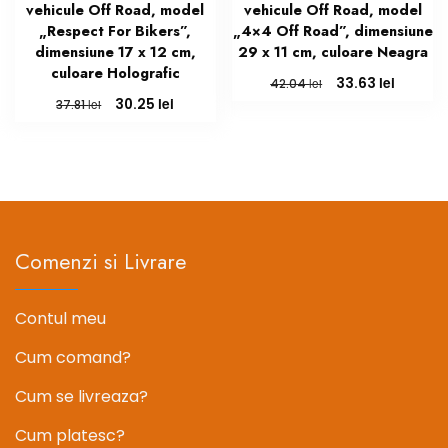
vehicule Off Road, model
vehicule Off Road, model
„Respect For Bikers”,
„4×4 Off Road”, dimensiune
dimensiune 17 x 12 cm,
29 x 11 cm, culoare Neagra
culoare Holografic
Prețul
Prețul
lei
33.63
lei
42.04
inițial
curent
Prețul
Prețul
lei
30.25
lei
37.81
a
este:
inițial
curent
fost:
33.63 le
a
este:
42.04 lei.
fost:
30.25 lei.
37.81 lei.
Comenzi si Livrare
Contul meu
Cum comand?
Cum se livreaza?
Cum platesc?