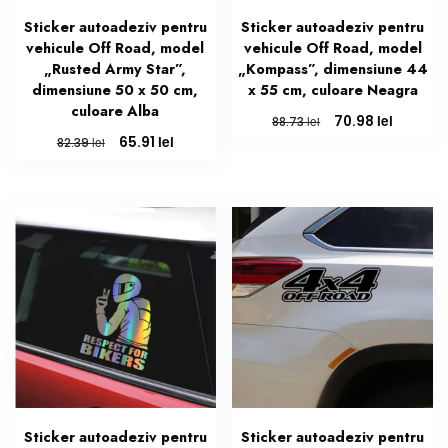
Sticker autoadeziv pentru
Sticker autoadeziv pentru
vehicule Off Road, model
vehicule Off Road, model
„Rusted Army Star”,
„Kompass”, dimensiune 44
dimensiune 50 x 50 cm,
x 55 cm, culoare Neagra
culoare Alba
Prețul
Prețul
lei
70.98
lei
88.73
inițial
curent
Prețul
Prețul
lei
65.91
lei
82.39
a
este:
inițial
curent
fost:
70.98 lei
a
este:
88.73 lei.
fost:
65.91 lei.
82.39 lei.
Sticker autoadeziv pentru
Sticker autoadeziv pentru