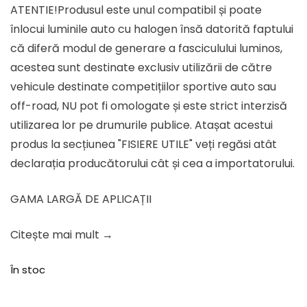
ATENTIE!Produsul este unul compatibil și poate
a
este:
înlocui luminile auto cu halogen însă datorită faptului
fost:
58.00 lei.
că diferă modul de generare a fasciculului luminos,
72.50 lei.
acestea sunt destinate exclusiv utilizării de către
vehicule destinate competițiilor sportive auto sau
off-road, NU pot fi omologate și este strict interzisă
utilizarea lor pe drumurile publice. Atașat acestui
produs la secțiunea "FISIERE UTILE" veți regăsi atât
declarația producătorului cât și cea a importatorului.
GAMA LARGĂ DE APLICAȚII
Citește mai mult →
În stoc