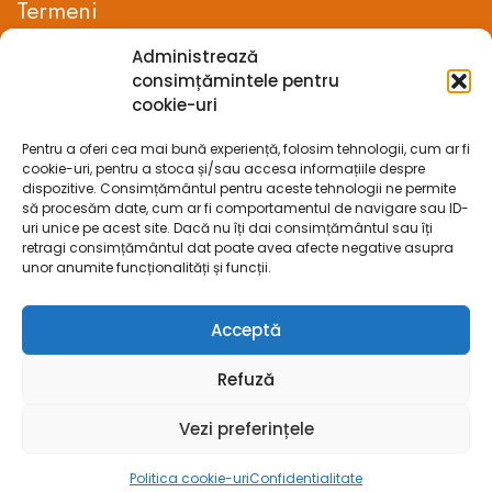
Termeni
Administrează
Termeni si conditii
consimțămintele pentru
cookie-uri
Confidentialitate
Pentru a oferi cea mai bună experiență, folosim tehnologii, cum ar fi
Politica cookie-uri (UE)
cookie-uri, pentru a stoca și/sau accesa informațiile despre
dispozitive. Consimțământul pentru aceste tehnologii ne permite
Prelucrarea datelor cu caracter personal
să procesăm date, cum ar fi comportamentul de navigare sau ID-
uri unice pe acest site. Dacă nu îți dai consimțământul sau îți
retragi consimțământul dat poate avea afecte negative asupra
Legal
unor anumite funcționalități și funcții.
ANPC
Acceptă
ECC
Refuză
SOL
Vezi preferințele
SAL
Politica cookie-uri
Confidentialitate