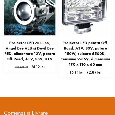
Proiector LED cu Lupa,
Proiector LED pentru Off-
Angel Eye ALB si Devil Eye
Road, ATV, SSV, putere
RED, alimentare 12V, pentru
150W, culoare 6500K,
Off-Road, ATV, SSV, UTV
tensiune 9-36V, dimensiuni
170 x 110 x 60 mm
Prețul
Prețul
lei
81.12
lei
101.40
inițial
curent
Prețul
Prețul
lei
72.67
lei
90.84
a
este:
inițial
curent
fost:
81.12 lei.
a
este:
101.40 lei.
fost:
72.67 le
90.84 lei.
Comenzi si Livrare