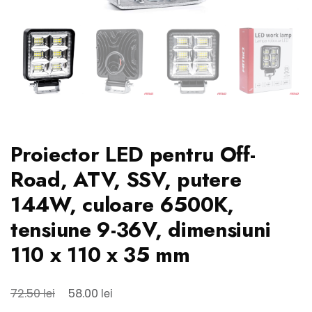
Proiector LED pentru Off-
Road, ATV, SSV, putere
144W, culoare 6500K,
tensiune 9-36V, dimensiuni
110 x 110 x 35 mm
Prețul
Prețul
lei
lei
72.50
58.00
inițial
curent