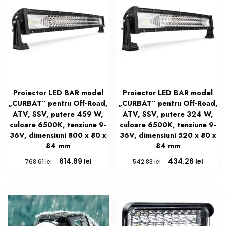
Proiector LED BAR model
Proiector LED BAR model
„CURBAT” pentru Off-Road,
„CURBAT” pentru Off-Road,
ATV, SSV, putere 459 W,
ATV, SSV, putere 324 W,
culoare 6500K, tensiune 9-
culoare 6500K, tensiune 9-
36V, dimensiuni 800 x 80 x
36V, dimensiuni 520 x 80 x
84 mm
84 mm
Prețul
Prețul
Prețul
Prețul
lei
lei
614.89
434.26
lei
lei
768.61
542.83
inițial
curent
inițial
curen
a
este:
a
este:
fost:
614.89 lei.
fost:
434.26
768.61 lei.
542.83 lei.