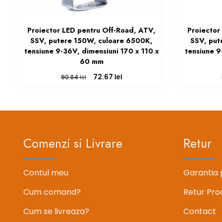
Proiector LED pentru Off-Road, ATV,
Proiector
SSV, putere 150W, culoare 6500K,
SSV, put
tensiune 9-36V, dimensiuni 170 x 110 x
tensiune 9
60 mm
Prețul
Prețul
lei
72.67
lei
90.84
inițial
curent
a
este:
fost:
72.67 lei.
90.84 lei.
Comenzi si Livrare
Retur
Contul meu
Garantia 
Cum comand?
Retur Pro
Cum se livreaza?
Contact