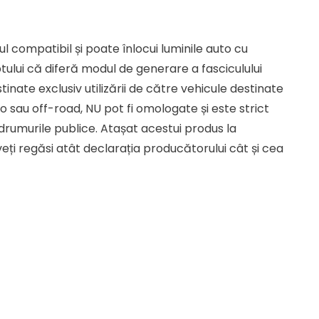
t
l compatibil și poate înlocui luminile auto cu
tului că diferă modul de generare a fasciculului
ei.
inate exclusiv utilizării de către vehicule destinate
o sau off-road, NU pot fi omologate și este strict
e drumurile publice. Atașat acestui produs la
veți regăsi atât declarația producătorului cât și cea