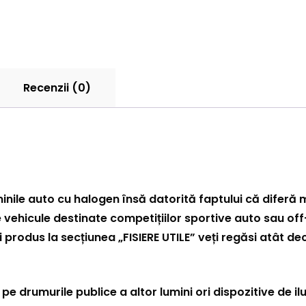
Recenzii (0)
minile auto cu halogen însă datorită faptului că diferă 
e vehicule destinate competițiilor sportive auto sau off
i produs la secțiunea „FISIERE UTILE” veți regăsi atât de
a pe drumurile publice a altor lumini ori dispozitive de