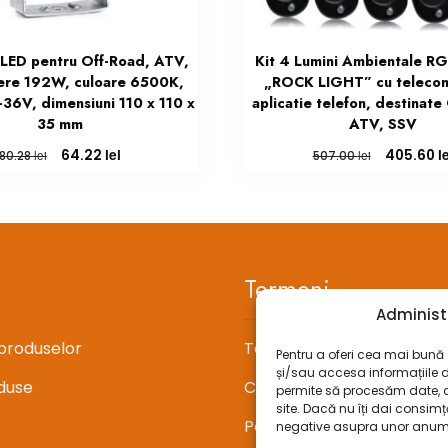
 LED pentru Off-Road, ATV,
Kit 4 Lumini Ambientale R
ere 192W, culoare 6500K,
„ROCK LIGHT” cu telecom
-36V, dimensiuni 110 x 110 x
aplicatie telefon, destinate
35 mm
ATV, SSV
Prețul
Prețul
Prețul
lei
l
64.22
405.60
lei
lei
80.28
507.00
inițial
curent
inițial
a
este:
a
fost:
64.22 lei.
fost:
80.28 lei.
507.00 lei.
Termeni
Administ
produselor
Termeni si conditii
Pentru a oferi cea mai bună e
și/sau accesa informațiile 
duse
Confidentialitate
permite să procesăm date, 
site. Dacă nu îți dai consi
Politica cookie-uri (UE)
negative asupra unor anumite 