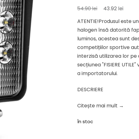
Prețul
Prețul
lei
lei
54.90
43.92
inițial
curen
ATENTIE!Produsul este unu
a
este:
halogen însă datorită fap
fost:
43.92 l
luminos, acestea sunt dest
54.90 lei.
competițiilor sportive aut
interzisă utilizarea lor p
secțiunea "FISIERE UTILE" 
a importatorului.
DESCRIERE
Citește mai mult →
În stoc