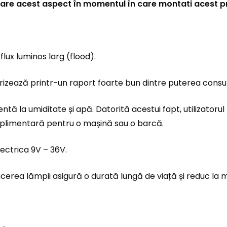
are acest aspect în momentul în care montati acest p
lux luminos larg (flood).
terizează printr-un raport foarte bun dintre puterea cons
tă la umiditate și apă. Datorită acestui fapt, utilizatorul 
uplimentară pentru o mașină sau o barcă.
ectrica 9V – 36V.
ucerea lămpii asigură o durată lungă de viață și reduc la m