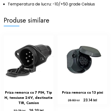
Temperatura de lucru: -10/+50 grade Celsius
Produse similare
Priza remorca cu 7 PIN, Tip
Priza remorca cu 13 pini
N, tensiune 24V, destinatie
Prețul
Prețul
lei
23.14
lei
28.93
TIR, Camion
inițial
curent
a
este:
Prețul
Prețul
lei
26.20
lei
32.75