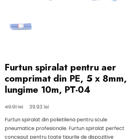
Furtun spiralat pentru aer
comprimat din PE, 5 x 8mm,
lungime 10m, PT-04
Prețul
Prețul
lei
lei
49.91
39.93
inițial
curent
Furtun spiralat din polietilena pentru scule
a
este:
pneumatice profesionale. Furtun spiralat perfect
fost:
39.93 lei.
conceput pentru toate tipurile de dispozitive