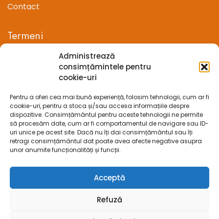
Contact
Termeni
Administrează
Termeni si conditii
consimțămintele pentru
cookie-uri
Confidentialitate
Pentru a oferi cea mai bună experiență, folosim tehnologii, cum ar fi
Politica cookie-uri (UE)
cookie-uri, pentru a stoca și/sau accesa informațiile despre
dispozitive. Consimțământul pentru aceste tehnologii ne permite
Prelucrarea datelor cu caracter personal
să procesăm date, cum ar fi comportamentul de navigare sau ID-
uri unice pe acest site. Dacă nu îți dai consimțământul sau îți
retragi consimțământul dat poate avea afecte negative asupra
Legal
unor anumite funcționalități și funcții.
ANPC
Acceptă
ECC
Refuză
SOL