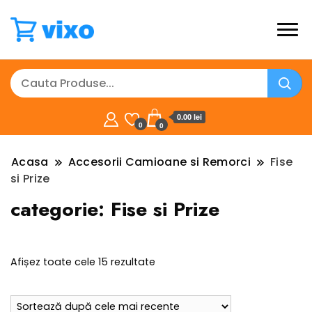
0.00 lei
0
0
Acasa
Accesorii Camioane si Remorci
Fise
si Prize
categorie:
Fise si Prize
Sortat
Afișez toate cele 15 rezultate
după
cele