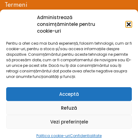
Termeni
Administrează
Termeni si conditii
consimțămintele pentru
cookie-uri
Confidentialitate
Pentru a oferi cea mai bună experiență, folosim tehnologii, cum ar fi
Politica cookie-uri (UE)
cookie-uri, pentru a stoca și/sau accesa informațiile despre
dispozitive. Consimțământul pentru aceste tehnologii ne permite
Prelucrarea datelor cu caracter personal
să procesăm date, cum ar fi comportamentul de navigare sau ID-
uri unice pe acest site. Dacă nu îți dai consimțământul sau îți
retragi consimțământul dat poate avea afecte negative asupra
Legal
unor anumite funcționalități și funcții.
ANPC
Acceptă
ECC
Refuză
SOL
Vezi preferințele
SAL
Politica cookie-uri
Confidentialitate