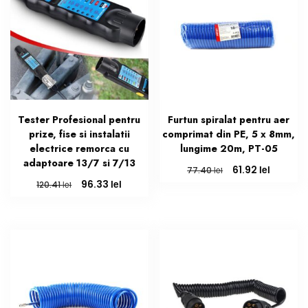
Tester Profesional pentru
Furtun spiralat pentru aer
prize, fise si instalatii
comprimat din PE, 5 x 8mm,
electrice remorca cu
lungime 20m, PT-05
adaptoare 13/7 si 7/13
Prețul
Prețul
lei
61.92
lei
77.40
inițial
curent
Prețul
Prețul
lei
96.33
lei
120.41
a
este:
inițial
curent
fost:
61.92 lei
a
este:
77.40 lei.
fost:
96.33 lei.
120.41 lei.