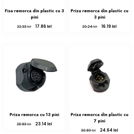
Fisa remorca din plastic cu 3
Priza remorca din plastic cu
pini
3 pini
Prețul
Prețul
Prețul
Prețul
lei
lei
17.86
16.19
lei
lei
22.33
20.24
inițial
curent
inițial
curent
a
este:
a
este:
fost:
17.86 lei.
fost:
16.19 lei.
22.33 lei.
20.24 lei.
Priza remorca cu 13 pini
Priza remorca din plastic cu
7 pini
Prețul
Prețul
lei
23.14
lei
28.93
inițial
curent
Prețul
Prețul
lei
24.64
lei
30.80