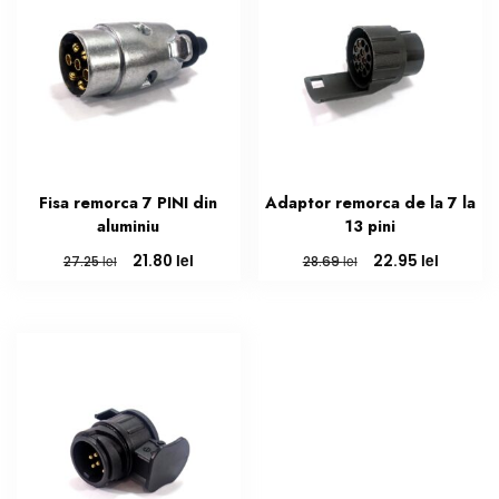
Fisa remorca 7 PINI din
Adaptor remorca de la 7 la
aluminiu
13 pini
Prețul
Prețul
Prețul
Prețul
lei
lei
21.80
22.95
lei
lei
27.25
28.69
inițial
curent
inițial
curent
a
este:
a
este:
fost:
21.80 lei.
fost:
22.95 lei
27.25 lei.
28.69 lei.