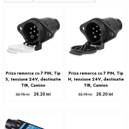
mai
recente
Priza remorca cu 7 PIN, Tip
Priza remorca cu 7 PIN, Tip
S, tensiune 24V, destinatie
N, tensiune 24V, destinatie
TIR, Camion
TIR, Camion
Prețul
Prețul
Prețul
Prețul
lei
lei
26.20
26.20
lei
lei
32.75
32.75
inițial
curent
inițial
curent
a
este:
a
este:
fost:
26.20 lei.
fost:
26.20 lei
32.75 lei.
32.75 lei.