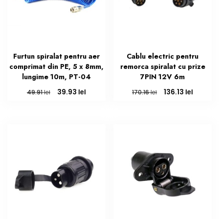
Furtun spiralat pentru aer
Cablu electric pentru
comprimat din PE, 5 x 8mm,
remorca spiralat cu prize
lungime 10m, PT-04
7PIN 12V 6m
Prețul
Prețul
Prețul
Prețul
lei
lei
39.93
136.13
lei
lei
49.91
170.16
inițial
curent
inițial
curent
a
este:
a
este:
fost:
39.93 lei.
fost:
136.13 le
49.91 lei.
170.16 lei.