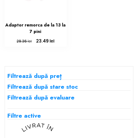
Adaptor remorca de la 13 la
7 pini
Prețul
Prețul
lei
23.49
lei
29.36
inițial
curent
a
este:
fost:
23.49 lei.
29.36 lei.
Filtrează după preț
Filtrează după stare stoc
Filtrează după evaluare
Filtre active