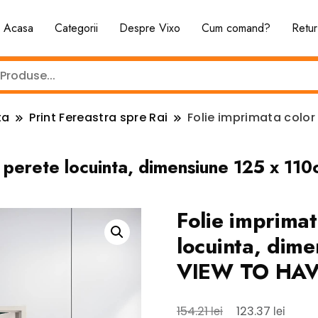
Acasa
Categorii
Despre Vixo
Cum comand?
Retur
ta
Print Fereastra spre Rai
Folie imprimata color
or perete locuinta, dimensiune 125 x
Folie imprima
locuinta, dim
VIEW TO HAV
Prețul
Prețul
lei
lei
154.21
123.37