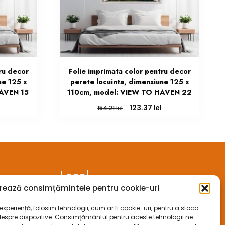
ru decor
Folie imprimata color pentru decor
ne 125 x
perete locuinta, dimensiune 125 x
HAVEN 15
110cm, model: VIEW TO HAVEN 22
Prețul
Prețul
Prețul
lei
123.37
lei
154.21
curent
inițial
curent
este:
a
este:
123.37 lei.
fost:
123.37 lei.
154.21 lei.
Legal
rează consimțămintele pentru cookie-uri
ANPC
xperiență, folosim tehnologii, cum ar fi cookie-uri, pentru a stoca
despre dispozitive. Consimțământul pentru aceste tehnologii ne
ECC