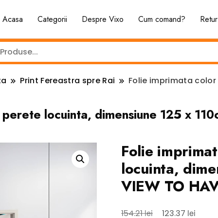
Acasa
Categorii
Despre Vixo
Cum comand?
Retur
ta
Print Fereastra spre Rai
Folie imprimata color
or perete locuinta, dimensiune 125 x
Folie imprima
locuinta, dim
VIEW TO HAV
Prețul
Prețul
lei
lei
154.21
123.37