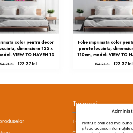
primata color pentru decor
Folie imprimata color pent
ocuinta, dimensiune 125 x
perete locuinta, dimensiu
model: VIEW TO HAVEN 13
110cm, model: VIEW TO 
Prețul
Prețul
Prețul
lei
lei
123.37
123.37
lei
lei
154.21
154.21
inițial
curent
inițial
a
este:
a
fost:
123.37 lei.
fost:
154.21 lei.
154.21 lei.
Termeni
Administ
produselor
Termeni si conditii
Pentru a oferi cea mai bună e
și/sau accesa informațiile 
duse
Confidentialitate