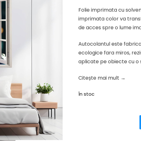
inițial
curen
Folie imprimata cu solven
a
este:
imprimata color va trans
fost:
123.37 
de acces spre o lume ima
154.21 lei.
Autocolantul este fabricat
ecologice fara miros, rezi
aplicate pe obiecte cu o s
Citește mai mult →
În stoc