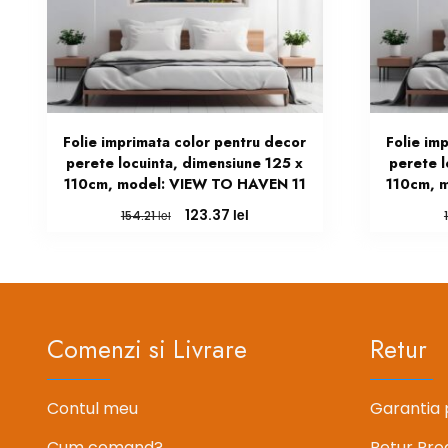
Folie imprimata color pentru decor
Folie im
perete locuinta, dimensiune 125 x
perete l
110cm, model: VIEW TO HAVEN 11
110cm, 
Prețul
Prețul
lei
123.37
lei
154.21
inițial
curent
a
este:
fost:
123.37 lei.
154.21 lei.
Comenzi si Livrare
Retur
Contul meu
Garantia 
Cum comand?
Retur Pro