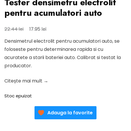
Tester densimetru electrolit
pentru acumulatori auto
Prețul
Prețul
lei
lei
22.44
17.95
inițial
curent
Densimetrul electrolit pentru acumulatori auto, se
a
este:
foloseste pentru determinarea rapida si cu
fost:
17.95 lei.
acuratete a starii bateriei auto. Calibrat si testat la
22.44 lei.
producator.
Citește mai mult →
Stoc epuizat
Adauga la favorite