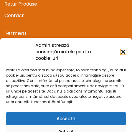
Retur Produse
Contact
Termeni
Administrează
Termeni si conditii
consimțămintele pentru
cookie-uri
Confidentialitate
Pentru a oferi cea mai bună experiență, folosim tehnologii, cum ar fi
Politica cookie-uri (UE)
cookie-uri, pentru a stoca și/sau accesa informațiile despre
dispozitive. Consimțământul pentru aceste tehnologii ne permite
Prelucrarea datelor cu caracter personal
să procesăm date, cum ar fi comportamentul de navigare sau ID-
uri unice pe acest site. Dacă nu îți dai consimțământul sau îți
retragi consimțământul dat poate avea afecte negative asupra
Legal
unor anumite funcționalități și funcții.
ANPC
Acceptă
ECC
Refuză