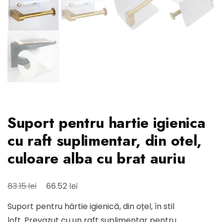
Suport pentru hartie igienica
cu raft suplimentar, din otel,
culoare alba cu brat auriu
Prețul
Prețul
lei
lei
83.15
66.52
inițial
curent
Suport pentru hârtie igienică, din oțel, în stil
a
este:
loft. Prevazut cu un raft suplimentar pentru