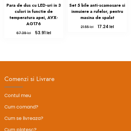
Para de dus cu LED-uri in 3
Set 5 bile anti-scamosare si
culori in functie de
inmuiere a rufelor, pentru
temperatura apei, AVX-
masina de spalat
AG176
Prețul
Prețul
lei
17.24
lei
21.55
inițial
curent
Prețul
Prețul
lei
53.91
lei
67.39
a
este:
inițial
curent
fost:
17.24 lei.
a
este:
21.55 lei.
fost:
53.91 lei.
67.39 lei.
Comenzi si Livrare
Contul meu
Cum comand?
Cum se livreaza?
Cum platesc?