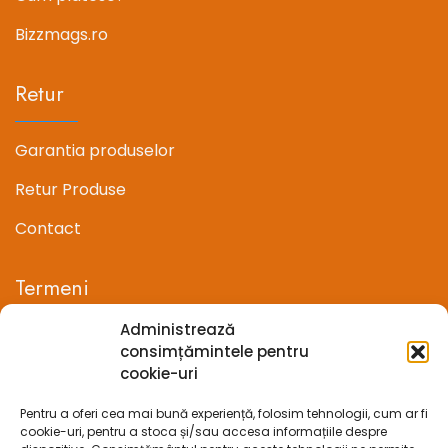
Bizzmags.ro
Retur
Garantia produselor
Retur Produse
Contact
Termeni
Administrează
Termeni si conditii
consimțămintele pentru
cookie-uri
Confidentialitate
Pentru a oferi cea mai bună experiență, folosim tehnologii, cum ar fi
Politica cookie-uri (UE)
cookie-uri, pentru a stoca și/sau accesa informațiile despre