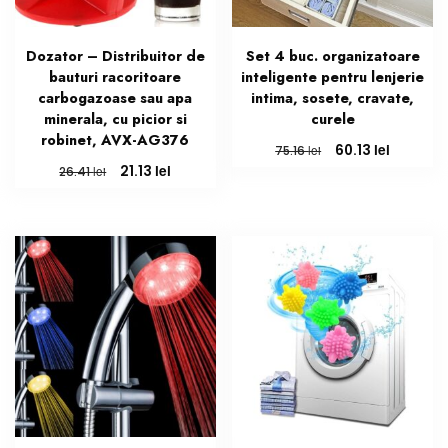
Dozator – Distribuitor de
Set 4 buc. organizatoare
bauturi racoritoare
inteligente pentru lenjerie
carbogazoase sau apa
intima, sosete, cravate,
minerala, cu picior si
curele
robinet, AVX-AG376
Prețul
Prețul
lei
60.13
lei
75.16
inițial
curent
Prețul
Prețul
lei
21.13
lei
26.41
a
este:
inițial
curent
fost:
60.13 lei.
a
este:
75.16 lei.
fost:
21.13 lei.
26.41 lei.