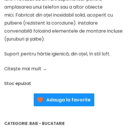
fost:
66.52 lei.
amplasarea unui telefon sau a altor obiecte
83.15 lei.
mici. Fabricat din oțel inoxidabil solid, acoperit cu
pulbere (rezistent la coroziune). Instalare
convenabilă folosind elementele de montare incluse
(șuruburi și șaibe).
Suport pentru hârtie igienică, din oțel, în stil loft.
Citește mai mult →
Stoc epuizat
Adauga la favorite
CATEGORIE:
BAIE - BUCATARIE