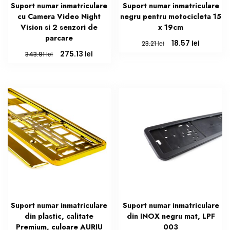
Suport numar inmatriculare
Suport numar inmatriculare
cu Camera Video Night
negru pentru motocicleta 15
Vision si 2 senzori de
x 19cm
parcare
Prețul
Prețul
lei
18.57
lei
23.21
inițial
curent
Prețul
Prețul
lei
275.13
lei
343.91
a
este:
inițial
curent
fost:
18.57 lei.
a
este:
23.21 lei.
fost:
275.13 lei.
343.91 lei.
Suport numar inmatriculare
Suport numar inmatriculare
din plastic, calitate
din INOX negru mat, LPF
Premium, culoare AURIU
003