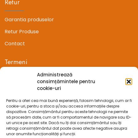
Retur
Garantia produselor
Retur Produse
Contact
Termeni
Administrează
Termeni si conditii
consimțămintele pentru
cookie-uri
Confidentialitate
Pentru a oferi cea mai bună experiență, folosim tehnologii, cum ar fi
Politica cookie-uri (UE)
cookie-uri, pentru a stoca și/sau accesa informațiile despre
dispozitive. Consimțământul pentru aceste tehnologii ne permite
Prelucrarea datelor cu caracter personal
să procesăm date, cum ar fi comportamentul de navigare sau ID-
uri unice pe acest site. Dacă nu îți dai consimțământul sau îți
retragi consimțământul dat poate avea afecte negative asupra
Legal
unor anumite funcționalități și funcții.