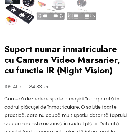
Suport numar inmatriculare
cu Camera Video Marsarier,
cu functie IR (Night Vision)
Prețul
Prețul
lei
lei
105.41
84.33
inițial
curent
Cameră de vedere spate a mașinii încorporată în
a
este:
cadrul plăcuței de înmatriculare. O soluție foarte
fost:
84.33 lei.
practică, care nu ocupă mult spațiu, datorită faptului
105.41 lei.
că camera este ascunsă în cadrul plăcii. Datorită
acestui fapt, camera este plasată într-o poziție