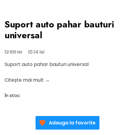
Suport auto pahar bauturi
universal
Prețul
Prețul
lei
lei
12.68
10.14
inițial
curent
Suport auto pahar bauturi universal
a
este:
fost:
10.14 lei.
Citește mai mult →
12.68 lei.
În stoc
Adauga la favorite