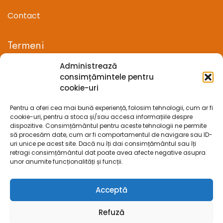
Contact
Termeni
Administrează
Termeni si conditii
consimțămintele pentru
cookie-uri
Confidentialitate
Pentru a oferi cea mai bună experiență, folosim tehnologii, cum ar fi
Politica cookie-uri (UE)
cookie-uri, pentru a stoca și/sau accesa informațiile despre
dispozitive. Consimțământul pentru aceste tehnologii ne permite
Prelucrarea datelor cu caracter personal
să procesăm date, cum ar fi comportamentul de navigare sau ID-
uri unice pe acest site. Dacă nu îți dai consimțământul sau îți
retragi consimțământul dat poate avea afecte negative asupra
Legal
unor anumite funcționalități și funcții.
ANPC
Acceptă
ECC
Refuză