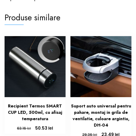
Produse similare
Recipient Termos SMART
Suport auto universal pentru
CUP LED, 500ml, cu afisaj
pahare, montaj in grila de
temperatura
ventilatie, culoare argintiu,
DH-04
Prețul
Prețul
lei
50.53
lei
63.16
inițial
curent
Prețul
Prețul
lei
23.49
lei
29.36