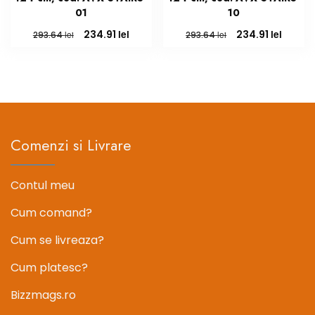
01
10
Prețul
Prețul
Prețul
Prețul
lei
lei
234.91
234.91
lei
lei
293.64
293.64
inițial
curent
inițial
curen
a
este:
a
este:
fost:
234.91 lei.
fost:
234.91 
293.64 lei.
293.64 lei.
Comenzi si Livrare
Contul meu
Cum comand?
Cum se livreaza?
Cum platesc?
Bizzmags.ro