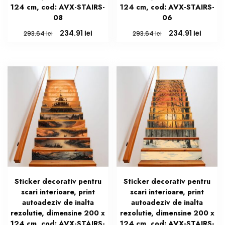
124 cm, cod: AVX-STAIRS-
124 cm, cod: AVX-STAIRS-
08
06
Prețul
Prețul
Prețul
Prețul
lei
lei
234.91
234.91
lei
lei
293.64
293.64
inițial
curent
inițial
curen
a
este:
a
este:
fost:
234.91 lei.
fost:
234.91 
293.64 lei.
293.64 lei.
Sticker decorativ pentru
Sticker decorativ pentru
scari interioare, print
scari interioare, print
autoadeziv de inalta
autoadeziv de inalta
rezolutie, dimensine 200 x
rezolutie, dimensine 200 x
124 cm, cod: AVX-STAIRS-
124 cm, cod: AVX-STAIRS-