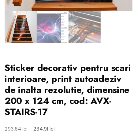
Sticker decorativ pentru scari
interioare, print autoadeziv
de inalta rezolutie, dimensine
200 x 124 cm, cod: AVX-
STAIRS-17
Prețul
Prețul
lei
lei
293.64
234.91
inițial
curent