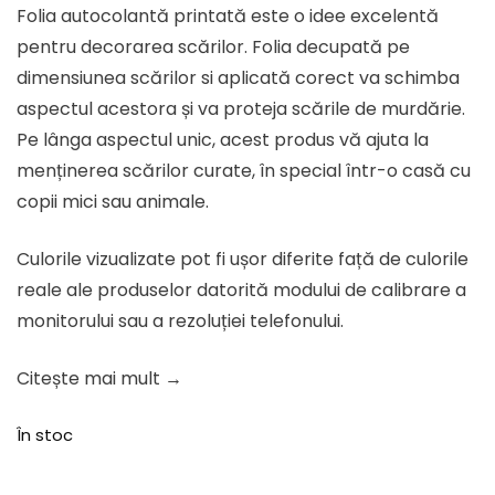
Folia autocolantă printată este o idee excelentă
a
este:
pentru decorarea scărilor. Folia decupată pe
fost:
234.91 lei.
dimensiunea scărilor si aplicată corect va schimba
293.64 lei.
aspectul acestora și va proteja scările de murdărie.
Pe lânga aspectul unic, acest produs vă ajuta la
menținerea scărilor curate, în special într-o casă cu
copii mici sau animale.
Culorile vizualizate pot fi ușor diferite față de culorile
reale ale produselor datorită modului de calibrare a
monitorului sau a rezoluției telefonului.
Citește mai mult →
În stoc