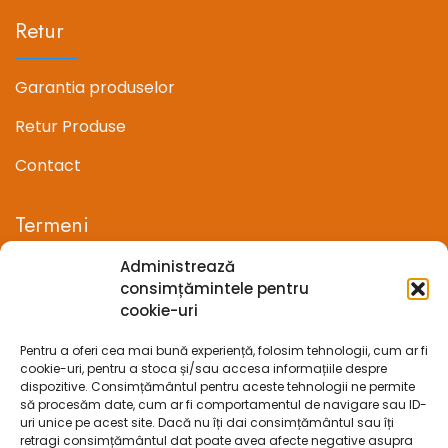
Retur
Garantia produselor
Retur Produse
Contact
Termeni
Administrează
Termeni si conditii
consimțămintele pentru
cookie-uri
Confidentialitate
Pentru a oferi cea mai bună experiență, folosim tehnologii, cum ar fi
Politica cookie-uri (UE)
cookie-uri, pentru a stoca și/sau accesa informațiile despre
dispozitive. Consimțământul pentru aceste tehnologii ne permite
Prelucrarea datelor cu caracter personal
să procesăm date, cum ar fi comportamentul de navigare sau ID-
uri unice pe acest site. Dacă nu îți dai consimțământul sau îți
retragi consimțământul dat poate avea afecte negative asupra