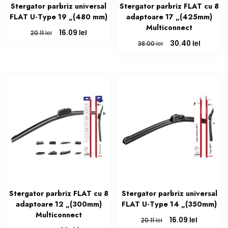
Stergator parbriz universal
Stergator parbriz FLAT cu 8
FLAT U-Type 19 „(480 mm)
adaptoare 17 „(425mm)
Multiconnect
Prețul
Prețul
lei
16.09
lei
20.11
inițial
curent
Prețul
Prețul
lei
30.40
lei
38.00
a
este:
inițial
curent
fost:
16.09 lei.
a
este:
20.11 lei.
fost:
30.40 le
38.00 lei.
Stergator parbriz FLAT cu 8
Stergator parbriz universal
adaptoare 12 „(300mm)
FLAT U-Type 14 „(350mm)
Multiconnect
Prețul
Prețul
lei
16.09
lei
20.11