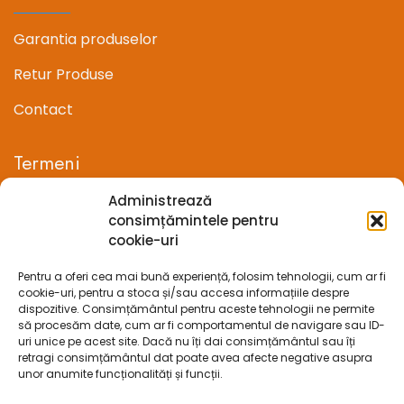
Garantia produselor
Retur Produse
Contact
Termeni
Administrează
Termeni si conditii
consimțămintele pentru
cookie-uri
Confidentialitate
Pentru a oferi cea mai bună experiență, folosim tehnologii, cum ar fi
Politica cookie-uri (UE)
cookie-uri, pentru a stoca și/sau accesa informațiile despre
dispozitive. Consimțământul pentru aceste tehnologii ne permite
Prelucrarea datelor cu caracter personal
să procesăm date, cum ar fi comportamentul de navigare sau ID-
uri unice pe acest site. Dacă nu îți dai consimțământul sau îți
retragi consimțământul dat poate avea afecte negative asupra
Legal
unor anumite funcționalități și funcții.