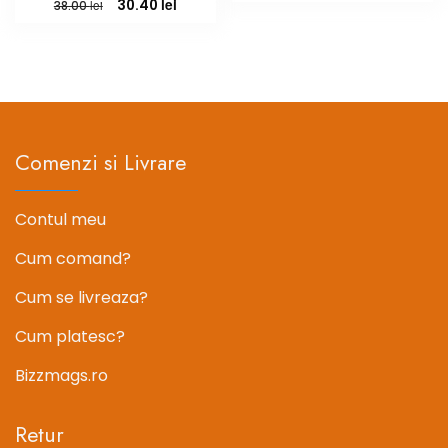
inițial
curent
Prețul
Prețul
lei
30.40
lei
38.00
a
este:
inițial
curent
fost:
16.09 lei.
a
este:
20.11 lei.
fost:
30.40 lei.
38.00 lei.
Comenzi si Livrare
Contul meu
Cum comand?
Cum se livreaza?
Cum platesc?
Bizzmags.ro
Retur