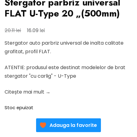
Stergator parbriz universal
FLAT U-Type 20 „(500mm)
Prețul
Prețul
lei
lei
20.11
16.09
inițial
curent
Stergator auto parbriz universal de inalta calitate
a
este:
grafitat, profil FLAT.
fost:
16.09 lei.
20.11 lei.
ATENTIE: produsul este destinat modelelor de brat
stergator "cu carlig" - U-Type
Citește mai mult →
Stoc epuizat
Adauga la favorite