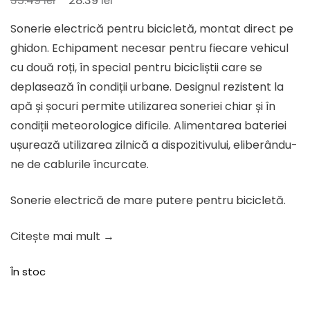
35.49
28.39
inițial
curent
Sonerie electrică pentru bicicletă, montat direct pe
a
este:
ghidon. Echipament necesar pentru fiecare vehicul
fost:
28.39 lei.
cu două roți, în special pentru bicicliștii care se
35.49 lei.
deplasează în condiții urbane. Designul rezistent la
apă și șocuri permite utilizarea soneriei chiar și în
condiții meteorologice dificile. Alimentarea bateriei
ușurează utilizarea zilnică a dispozitivului, eliberându-
ne de cablurile încurcate.
Sonerie electrică de mare putere pentru bicicletă.
Citește mai mult →
În stoc