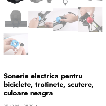
Sonerie electrica pentru
biciclete, trotinete, scutere,
culoare neagra
Prețul
Prețul
lei
lei