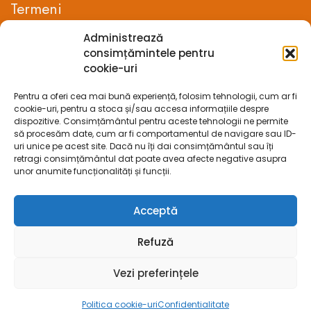
Termeni
Administrează
Termeni si conditii
consimțămintele pentru
cookie-uri
Confidentialitate
Pentru a oferi cea mai bună experiență, folosim tehnologii, cum ar fi
Politica cookie-uri (UE)
cookie-uri, pentru a stoca și/sau accesa informațiile despre
dispozitive. Consimțământul pentru aceste tehnologii ne permite
Prelucrarea datelor cu caracter personal
să procesăm date, cum ar fi comportamentul de navigare sau ID-
uri unice pe acest site. Dacă nu îți dai consimțământul sau îți
retragi consimțământul dat poate avea afecte negative asupra
Legal
unor anumite funcționalități și funcții.
ANPC
Acceptă
ECC
Refuză
SOL
Vezi preferințele
SAL
Politica cookie-uri
Confidentialitate