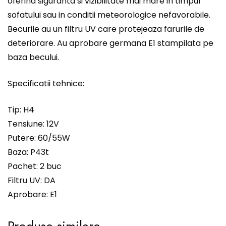
oferind siguranta si vizibilitate mai mare in timpul
sofatului sau in conditii meteorologice nefavorabile.
Becurile au un filtru UV care protejeaza farurile de
deteriorare. Au aprobare germana E1 stampilata pe
baza becului.
Specificatii tehnice:
Tip: H4
Tensiune: 12V
Putere: 60/55W
Baza: P43t
Pachet: 2 buc
Filtru UV: DA
Aprobare: E1