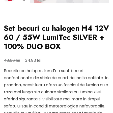
Set becuri cu halogen H4 12V
60 / 55W LumiTec SILVER +
100% DUO BOX
Prețul
Prețul
lei
lei
43.66
34.93
inițial
curent
Becurile cu halogen LumiTec sunt becuri
a
este:
confectionate din sticla de cuart de inalta calitate. In
fost:
34.93 lei.
practica, acest lucru ofera un fascicul de lumina cu o
43.66 lei.
raza mai lunga si o culoare similara cu lumina zilei,
oferind siguranta si vizibilitate mai mare in timpul
sofatului sau in conditii meteorologice nefavorabile.