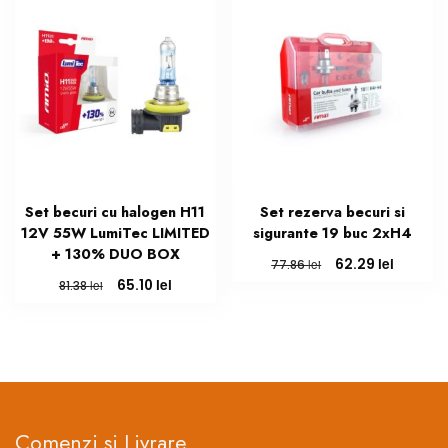
Set becuri cu halogen H11
Set rezerva becuri si
12V 55W LumiTec LIMITED
sigurante 19 buc 2xH4
+ 130% DUO BOX
Prețul
Prețul
lei
62.29
lei
77.86
inițial
curent
Prețul
Prețul
lei
65.10
lei
81.38
a
este:
inițial
curent
fost:
62.29 le
a
este:
77.86 lei.
fost:
65.10 lei.
81.38 lei.
Comenzi si Livrare