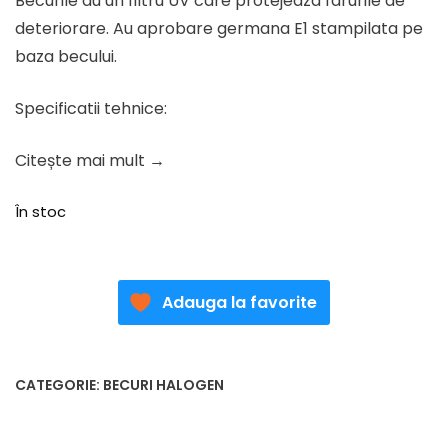
Becurile au un filtru UV care protejeaza farurile de
deteriorare. Au aprobare germana E1 stampilata pe
baza becului.
Specificatii tehnice:
Citește mai mult →
În stoc
Adauga la favorite
CATEGORIE:
BECURI HALOGEN