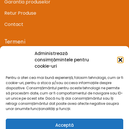
Garantia produselor
Retur Produse
Contact
Termeni
Administrează
Termeni si conditii
consimțămintele pentru
cookie-uri
Confidentialitate
Pentru a oferi cea mai bună experiență, folosim tehnologii, cum ar fi
Politica cookie-uri (UE)
cookie-uri, pentru a stoca și/sau accesa informațiile despre
dispozitive. Consimțământul pentru aceste tehnologii ne permite
Prelucrarea datelor cu caracter personal
să procesăm date, cum ar fi comportamentul de navigare sau ID-
uri unice pe acest site. Dacă nu îți dai consimțământul sau îți
retragi consimțământul dat poate avea afecte negative asupra
Legal
unor anumite funcționalități și funcții.
ANPC
Acceptă