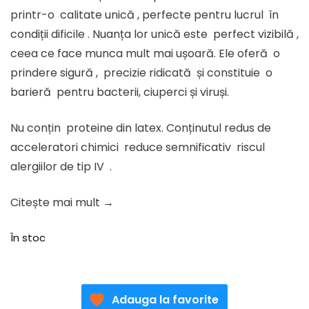
92.61 lei.
printr-o calitate unică , perfecte pentru lucrul în
condiții dificile . Nuanța lor unică este perfect vizibilă ,
ceea ce face munca mult mai ușoară. Ele oferă o
prindere sigură , precizie ridicată și constituie o
barieră pentru bacterii, ciuperci și viruși.
Nu conțin proteine din latex. Conținutul redus de
acceleratori chimici reduce semnificativ riscul
alergiilor de tip IV .
Citește mai mult →
În stoc
Adauga la favorite