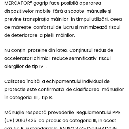
MERCATOR® gogrip face posibilă operarea
dispozitivelor mobile fără a scoate mănușile și
previne transpirația mâinilor în timpul utilizării, ceea
ce mărește confortul de lucru și minimizează riscul
de deteriorare a pielii mâinilor.
Nu conțin proteine din latex. Conținutul redus de
acceleratori chimici reduce semnificativ riscul
alergiilor de tip IV .
Calitatea înaltă a echipamentului individual de
protecție este confirmată de clasificarea mănușilor
în categoria III , tip B.
Mănușile respectă prevederile Regulamentului PPE
(UE) 2016/425 ca produs de categoria III, în acest
caz tip B, și standardele EN ISO 374-1:2016+A1:2018 ,