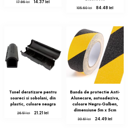
Prețul
Prețul
lei
14.37
lei
17.96
inițial
curent
Prețul
Prețul
lei
84.48
lei
105.60
a
este:
inițial
curent
fost:
14.37 lei.
a
este:
17.96 lei.
fost:
84.48 le
105.60 lei.
Tunel deratizare pentru
Banda de protectie Anti-
soareci si sobolani, din
Alunecare, autoadeziva,
plastic, culoare neagra
culoare Negru-Galben,
dimensiune 5m x 5cm
Prețul
Prețul
lei
21.21
lei
26.51
inițial
curent
Prețul
Prețul
lei
24.49
lei
30.61
a
este:
inițial
curent