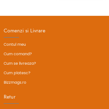
fost:
21.21 lei.
a
este:
26.51 lei.
fost:
24.49 le
30.61 lei.
Comenzi si Livrare
Contul meu
Cum comand?
Cum se livreaza?
Cum platesc?
Bizzmags.ro
Retur