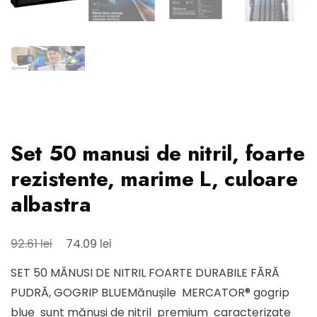
Set 50 manusi de nitril, foarte
rezistente, marime L, culoare
albastra
Prețul
Prețul
lei
lei
92.61
74.09
inițial
curent
SET 50 MĂNUSI DE NITRIL FOARTE DURABILE FĂRĂ
a
este:
PUDRĂ, GOGRIP BLUEMănușile MERCATOR® gogrip
fost:
74.09 lei.
blue sunt mănuși de nitril premium caracterizate