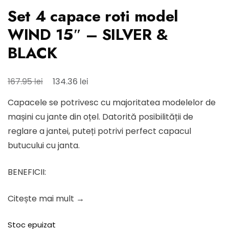
Set 4 capace roti model
WIND 15″ – SILVER &
BLACK
Prețul
Prețul
lei
lei
167.95
134.36
inițial
curent
Capacele se potrivesc cu majoritatea modelelor de
a
este:
mașini cu jante din oțel. Datorită posibilității de
fost:
134.36 lei.
reglare a jantei, puteți potrivi perfect capacul
167.95 lei.
butucului cu janta.
BENEFICII:
Citește mai mult →
Stoc epuizat