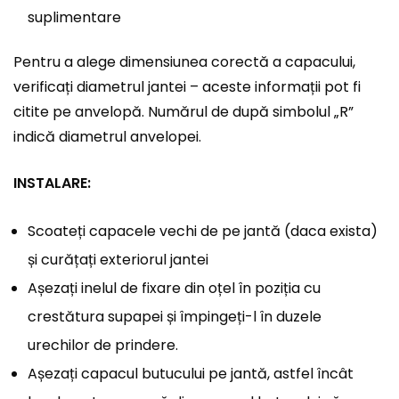
suplimentare
Pentru a alege dimensiunea corectă a capacului,
verificați diametrul jantei – aceste informații pot fi
citite pe anvelopă. Numărul de după simbolul „R”
indică diametrul anvelopei.
INSTALARE:
Scoateți capacele vechi de pe jantă (daca exista)
și curățați exteriorul jantei
Așezați inelul de fixare din oțel în poziția cu
crestătura supapei și împingeți-l în duzele
urechilor de prindere.
Așezați capacul butucului pe jantă, astfel încât