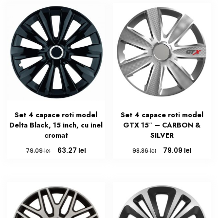
Set 4 capace roti model
Set 4 capace roti model
Delta Black, 15 inch, cu inel
GTX 15″ – CARBON &
cromat
SILVER
Prețul
Prețul
Prețul
Prețul
lei
lei
63.27
79.09
lei
lei
79.09
98.86
inițial
curent
inițial
curent
a
este:
a
este:
fost:
63.27 lei.
fost:
79.09 le
79.09 lei.
98.86 lei.