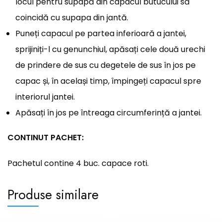
locul pentru supapă din capacul butucului să
coincidă cu supapa din jantă.
Puneți capacul pe partea inferioară a jantei,
sprijiniți-l cu genunchiul, apăsați cele două urechi
de prindere de sus cu degetele de sus în jos pe
capac și, în același timp, împingeți capacul spre
interiorul jantei.
Apăsați în jos pe întreaga circumferință a jantei.
CONTINUT PACHET:
Pachetul contine 4 buc. capace roti.
Produse similare