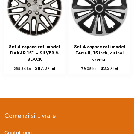
Set 4 capace roti model
Set 4 capace roti model
DAKAR 15″ – SILVER &
Terra II, 15 inch, cu inel
BLACK
cromat
Prețul
Prețul
Prețul
Prețul
lei
lei
207.87
63.27
lei
lei
259.84
79.09
inițial
curent
inițial
curent
a
este:
a
este:
fost:
207.87 lei.
fost:
63.27 le
259.84 lei.
79.09 lei.
Comenzi si Livrare
Contul meu