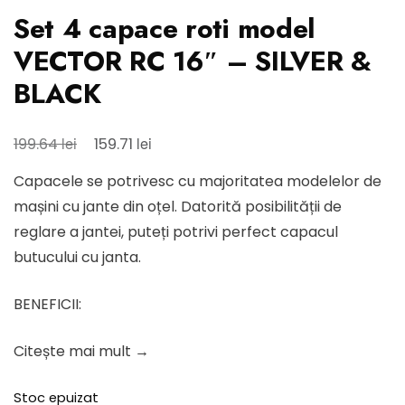
Set 4 capace roti model
VECTOR RC 16″ – SILVER &
BLACK
Prețul
Prețul
lei
lei
199.64
159.71
inițial
curent
Capacele se potrivesc cu majoritatea modelelor de
a
este:
mașini cu jante din oțel. Datorită posibilității de
fost:
159.71 lei.
reglare a jantei, puteți potrivi perfect capacul
199.64 lei.
butucului cu janta.
BENEFICII:
Citește mai mult →
Stoc epuizat