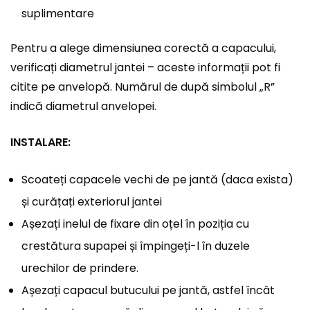
suplimentare
Pentru a alege dimensiunea corectă a capacului,
verificați diametrul jantei – aceste informații pot fi
citite pe anvelopă. Numărul de după simbolul „R”
indică diametrul anvelopei.
INSTALARE:
Scoateți capacele vechi de pe jantă (daca exista)
și curățați exteriorul jantei
Așezați inelul de fixare din oțel în poziția cu
crestătura supapei și împingeți-l în duzele
urechilor de prindere.
Așezați capacul butucului pe jantă, astfel încât