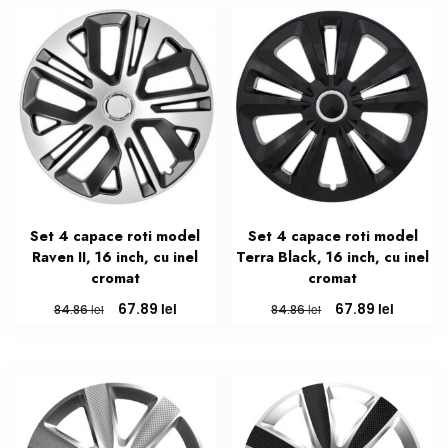
Set 4 capace roti model
Set 4 capace roti model
Raven II, 16 inch, cu inel
Terra Black, 16 inch, cu inel
cromat
cromat
Prețul
Prețul
Prețul
Prețul
lei
lei
67.89
67.89
lei
lei
84.86
84.86
inițial
curent
inițial
curent
a
este:
a
este:
fost:
67.89 lei.
fost:
67.89 le
84.86 lei.
84.86 lei.