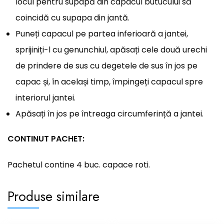
locul pentru supapă din capacul butucului să
coincidă cu supapa din jantă.
Puneți capacul pe partea inferioară a jantei,
sprijiniți-l cu genunchiul, apăsați cele două urechi
de prindere de sus cu degetele de sus în jos pe
capac și, în același timp, împingeți capacul spre
interiorul jantei.
Apăsați în jos pe întreaga circumferință a jantei.
CONTINUT PACHET:
Pachetul contine 4 buc. capace roti.
Produse similare