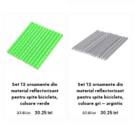
a
este:
inițial
curent
fost:
26.55 lei.
a
este:
33.19 lei.
fost:
16.33 lei.
20.41 lei.
Set 12 ornamente din
Set 12 ornamente din
material reflectorizant
material reflectorizant
pentru spite bicicleta,
pentru spite bicicleta,
culoare verde
culoare gri – argintiu
Prețul
Prețul
Prețul
Prețul
lei
lei
30.25
30.25
lei
lei
37.81
37.81
inițial
curent
inițial
curent
a
este:
a
este:
fost:
30.25 lei.
fost:
30.25 lei