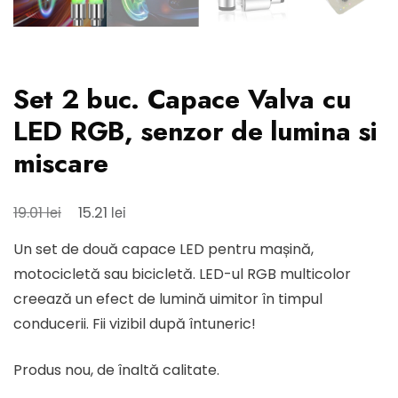
Set 2 buc. Capace Valva cu
LED RGB, senzor de lumina si
miscare
Prețul
Prețul
lei
lei
19.01
15.21
inițial
curent
Un set de două capace LED pentru mașină,
a
este:
motocicletă sau bicicletă. LED-ul RGB multicolor
fost:
15.21 lei.
creează un efect de lumină uimitor în timpul
19.01 lei.
conducerii. Fii vizibil după întuneric!
Produs nou, de înaltă calitate.