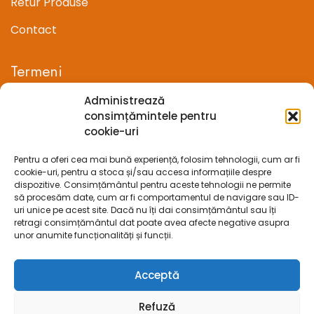
Retur Produse
Contact
Termeni
Administrează
Termeni si conditii
consimțămintele pentru
cookie-uri
Confidentialitate
Pentru a oferi cea mai bună experiență, folosim tehnologii, cum ar fi
Politica cookie-uri (UE)
cookie-uri, pentru a stoca și/sau accesa informațiile despre
dispozitive. Consimțământul pentru aceste tehnologii ne permite
Prelucrarea datelor cu caracter personal
să procesăm date, cum ar fi comportamentul de navigare sau ID-
uri unice pe acest site. Dacă nu îți dai consimțământul sau îți
retragi consimțământul dat poate avea afecte negative asupra
Legal
unor anumite funcționalități și funcții.
ANPC
Acceptă
ECC
Refuză