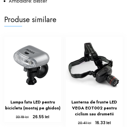
Ambalare: blister
Produse similare
Lampa fata LED pentru
Lanterna de frunte LED
bicicleta (montaj pe ghidon)
VEGA EOT002 pentru
ciclism sau drumetii
Prețul
Prețul
lei
26.55
lei
33.19
inițial
curent
Prețul
Prețul
lei
16.33
lei
20.41