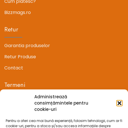
Cum platesc?
Bizzmags.ro
Retur
Garantia produselor
Retur Produse
Contact
Termeni
Administrează
Termeni si conditii
consimțămintele pentru
cookie-uri
Confidentialitate
Pentru a oferi cea mai bună experiență, folosim tehnologii, cum ar fi
Politica cookie-uri (UE)
cookie-uri, pentru a stoca și/sau accesa informațiile despre