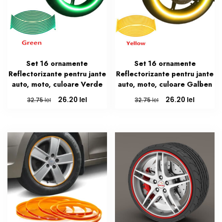
Set 16 ornamente
Set 16 ornamente
Reflectorizante pentru jante
Reflectorizante pentru jante
auto, moto, culoare Verde
auto, moto, culoare Galben
Prețul
Prețul
Prețul
Prețul
lei
lei
26.20
26.20
lei
lei
32.75
32.75
inițial
curent
inițial
curent
a
este:
a
este:
fost:
26.20 lei.
fost:
26.20 lei
32.75 lei.
32.75 lei.