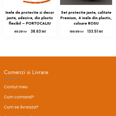
Inele de protectie si decor
Set protectie jante, calitate
jante, adezive, din plastic
Premium, 4 inele din plastic,
flexibil – PORTOCALIU
culoare ROSU
Prețul
Prețul
Prețul
Prețul
lei
lei
38.63
133.51
lei
lei
48.29
166.89
inițial
curent
inițial
curent
a
este:
a
este:
fost:
38.63 lei.
fost:
133.51 le
48.29 lei.
166.89 lei.
Comenzi si Livrare
Contul meu
Cum comand?
Cum se livreaza?