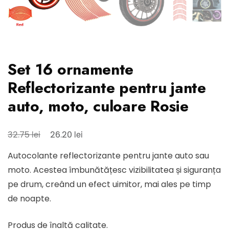
Set 16 ornamente
Reflectorizante pentru jante
auto, moto, culoare Rosie
Prețul
Prețul
lei
lei
32.75
26.20
inițial
curent
Autocolante reflectorizante pentru jante auto sau
a
este:
moto. Acestea îmbunătățesc vizibilitatea și siguranța
fost:
26.20 lei.
pe drum, creând un efect uimitor, mai ales pe timp
32.75 lei.
de noapte.
Produs de înaltă calitate.