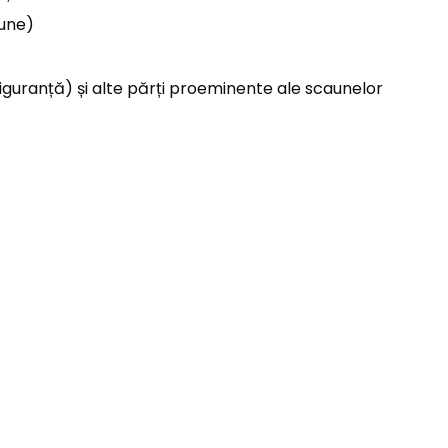
aune)
siguranță) și alte părți proeminente ale scaunelor