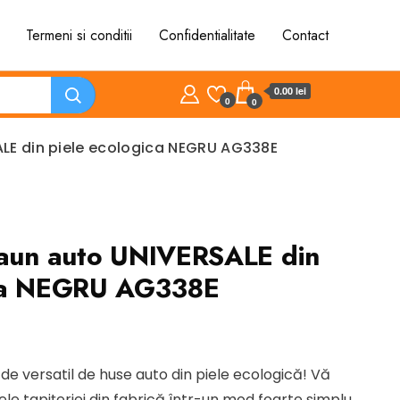
Termeni si conditii
Confidentialitate
Contact
0.00 lei
0
0
ALE din piele ecologica NEGRU AG338E
caun auto UNIVERSALE din
ica NEGRU AG338E
l
nt
de versatil de huse auto din piele ecologică! Vă
e tapițeriei din fabrică într-un mod foarte simplu