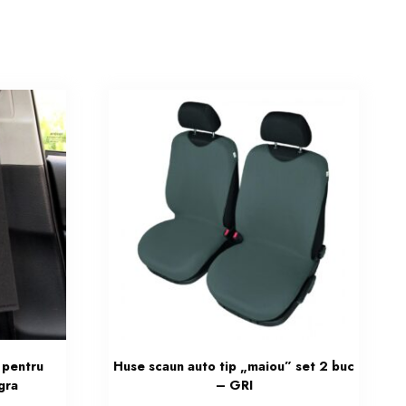
 pentru
Huse scaun auto tip „maiou” set 2 buc
gra
– GRI