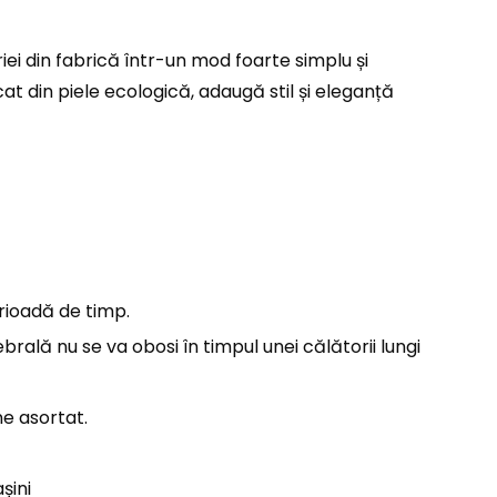
ei din fabrică într-un mod foarte simplu și
at din piele ecologică, adaugă stil și eleganță
erioadă de timp.
rală nu se va obosi în timpul unei călătorii lungi
ne asortat.
șini