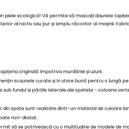
in piele ecologică! Vă permite să mascați daunele tapițeri
ior atractiv sau pur și simplu răcoritor al mașinii. Fabric
ițeria originală împotriva murdăriei și uzurii.
 mențin scaunele curate și în stare bună pentru o lungă p
b fundul și părțile laterale ale spatelui – coloana verteb
r din spate sunt realizate dintr-un material de culoare bi
pate non-divizat.
permit să se potrivească cu o multitudine de modele de ma