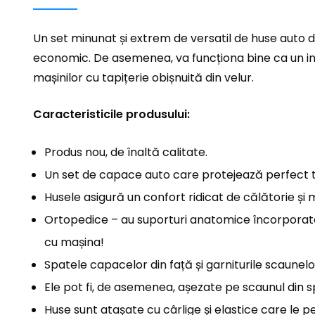
Un set minunat și extrem de versatil de huse auto d
economic. De asemenea, va funcționa bine ca un inter
mașinilor cu tapițerie obișnuită din velur.
Caracteristicile produsului:
Produs nou, de înaltă calitate.
Un set de capace auto care protejează perfect tap
Husele asigură un confort ridicat de călătorie și
Ortopedice – au suporturi anatomice încorporate su
cu mașina!
Spatele capacelor din față și garniturile scaunelo
Ele pot fi, de asemenea, așezate pe scaunul din s
Huse sunt atașate cu cârlige și elastice care le 