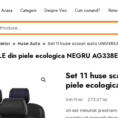
Acasa
Categorii
Despre Vixo
Cum comand?
Retur
erior
Huse Auto
Set 11 huse scaun auto UNIVERS
LE din piele ecologica NEGRU AG338E
Set 11 huse s
piele ecolog
Prețul
Prețu
lei
lei
341.71
273.37
inițial
cure
Un set minunat și extrem 
a
este:
permite să mascați daunel