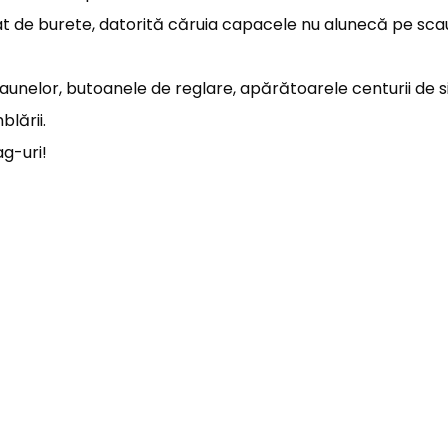
rat de burete, datorită căruia capacele nu alunecă pe sc
caunelor, butoanele de reglare, apărătoarele centurii de 
lării.
g-uri!