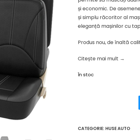
fost:
273.37
și economic. De asemenea,
341.71 lei.
și simplu răcoritor al mași
eleganță mașinilor cu tapi
Produs nou, de înaltă cali
Citește mai mult →
În stoc
CATEGORIE:
HUSE AUTO