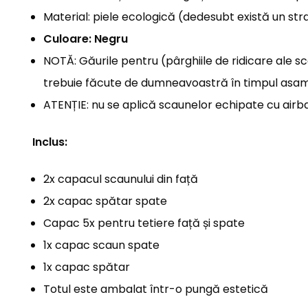
Material: piele ecologică (dedesubt există un st
Culoare: Negru
NOTĂ: Găurile pentru (pârghiile de ridicare ale s
trebuie făcute de dumneavoastră în timpul asamb
ATENȚIE: nu se aplică scaunelor echipate cu airba
Inclus:
2x capacul scaunului din față
2x capac spătar spate
Capac 5x pentru tetiere față și spate
1x capac scaun spate
1x capac spătar
Totul este ambalat într-o pungă estetică