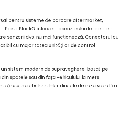
t
sal pentru sisteme de parcare aftermarket,
e Piano BlackO înlocuire a senzorului de parcare
ei.
tre senzorii dvs. nu mai funcționează. Conectorul cu
tibil cu majoritatea unităților de control
e un sistem modern de supraveghere bazat pe
 din spatele sau din fața vehiculului la mers
ează asupra obstacolelor dincolo de raza vizuală a