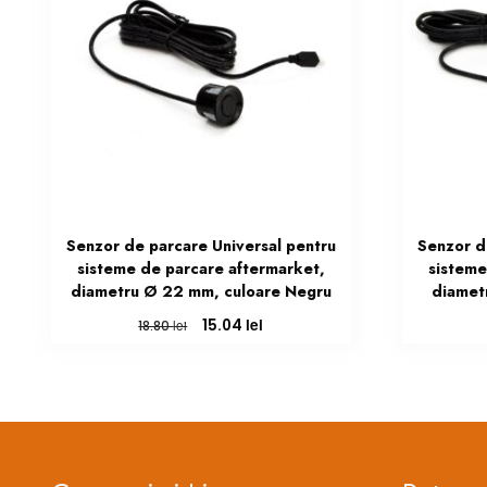
Senzor de parcare Universal pentru
Senzor d
sisteme de parcare aftermarket,
sisteme
diametru Ø 22 mm, culoare Negru
diamet
Prețul
Prețul
lei
15.04
lei
18.80
inițial
curent
a
este:
fost:
15.04 lei.
18.80 lei.