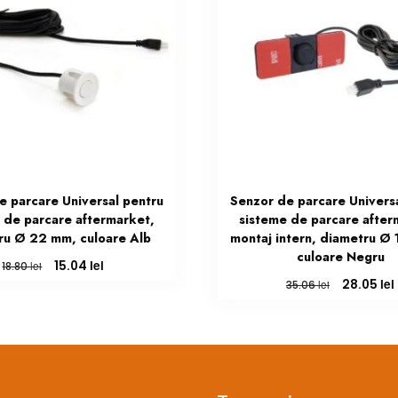
e parcare Universal pentru
Senzor de parcare Univers
 de parcare aftermarket,
sisteme de parcare after
ru Ø 22 mm, culoare Alb
montaj intern, diametru Ø
culoare Negru
Prețul
Prețul
lei
15.04
lei
18.80
inițial
curent
Prețul
lei
28.05
lei
35.06
a
este:
inițial
fost:
15.04 lei.
a
18.80 lei.
fost:
35.06 lei.