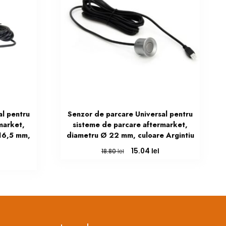
al pentru
Senzor de parcare Universal pentru
market,
sisteme de parcare aftermarket,
 16,5 mm,
diametru Ø 22 mm, culoare Argintiu
Prețul
Prețul
lei
15.04
lei
18.80
inițial
curent
Prețul
a
este:
curent
fost:
15.04 lei.
este:
18.80 lei.
28.05 lei.