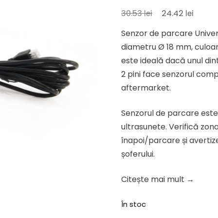
Prețul
Prețul
lei
lei
30.53
24.42
inițial
curen
Senzor de parcare Univer
a
este:
diametru Ø 18 mm, culoar
fost:
24.42 l
este ideală dacă unul din
30.53 lei.
2 pini face senzorul compa
aftermarket.
Senzorul de parcare est
ultrasunete. Verifică zona
înapoi/parcare și avertiz
șoferului.
Citește mai mult →
În stoc