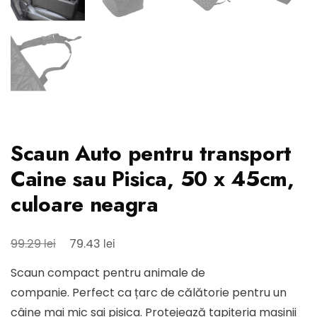
Scaun Auto pentru transport
Caine sau Pisica, 50 x 45cm,
culoare neagra
Prețul
Prețul
lei
lei
99.29
79.43
inițial
curent
Scaun compact pentru animale de
a
este:
companie. Perfect ca țarc de călătorie pentru un
fost:
79.43 lei.
câine mai mic sai pisica. Protejează tapițeria mașinii