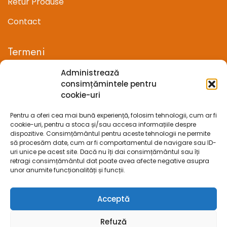
Retur Produse
Contact
Termeni
Administrează
Termeni si conditii
consimțămintele pentru
cookie-uri
Confidentialitate
Pentru a oferi cea mai bună experiență, folosim tehnologii, cum ar fi
Politica cookie-uri (UE)
cookie-uri, pentru a stoca și/sau accesa informațiile despre
dispozitive. Consimțământul pentru aceste tehnologii ne permite
Prelucrarea datelor cu caracter personal
să procesăm date, cum ar fi comportamentul de navigare sau ID-
uri unice pe acest site. Dacă nu îți dai consimțământul sau îți
retragi consimțământul dat poate avea afecte negative asupra
Legal
unor anumite funcționalități și funcții.
ANPC
Acceptă
ECC
Refuză