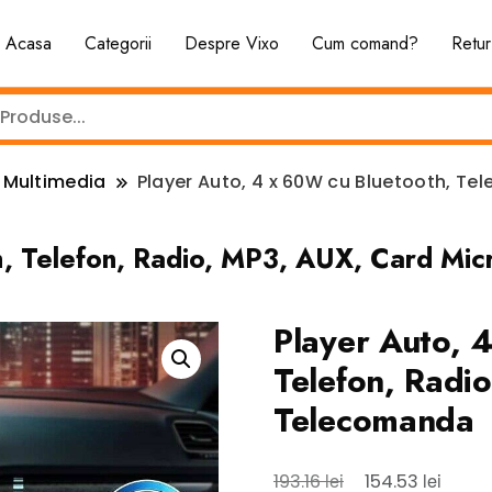
Acasa
Categorii
Despre Vixo
Cum comand?
Retur
i Multimedia
Player Auto, 4 x 60W cu Bluetooth, Tel
h, Telefon, Radio, MP3, AUX, Card Mi
Player Auto, 
Telefon, Radi
Telecomanda
Prețul
Prețul
lei
lei
193.16
154.53