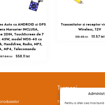
deo Auto cu ANDROID si GPS
Transmitator si receptor 
era Marsarier INCLUSA,
Wireless, 12V
ne 2DIN, TouchScreen de 7
Prețul
lei
111.57
lei
139.46
 x 45W, model WDS-40 cu
inițial
h, Handsfree, Radio, MP3,
a
, MP4, Telecomanda
fost:
139.46 lei.
Prețul
Prețul
lei
558.11
lei
697.64
inițial
curent
a
este:
fost:
558.11 lei.
697.64 lei.
Termeni
Administ
produselor
Termeni si conditii
Pentru a oferi cea mai bună e