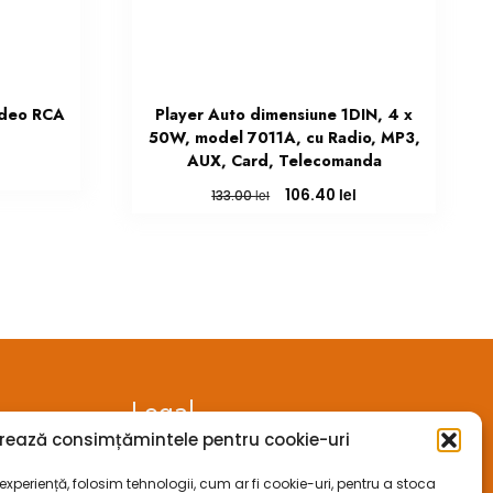
video RCA
Player Auto dimensiune 1DIN, 4 x
50W, model 7011A, cu Radio, MP3,
AUX, Card, Telecomanda
Prețul
curent
Prețul
Prețul
lei
106.40
lei
133.00
este:
inițial
curent
111.57 lei.
a
este:
fost:
106.40 lei.
133.00 lei.
Legal
rează consimțămintele pentru cookie-uri
ANPC
xperiență, folosim tehnologii, cum ar fi cookie-uri, pentru a stoca