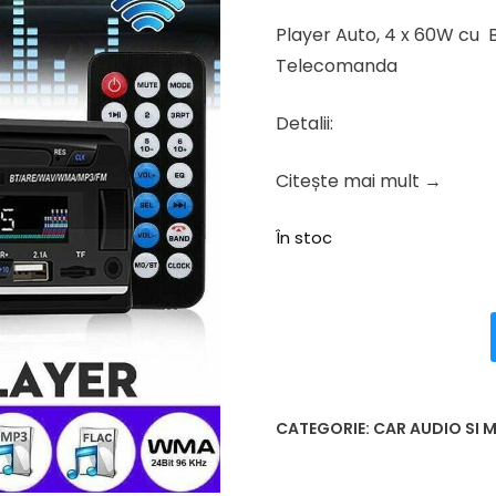
inițial
curen
Player Auto, 4 x 60W cu B
a
este:
Telecomanda
fost:
154.53 
193.16 lei.
Detalii:
Citește mai mult →
În stoc
CATEGORIE:
CAR AUDIO SI 