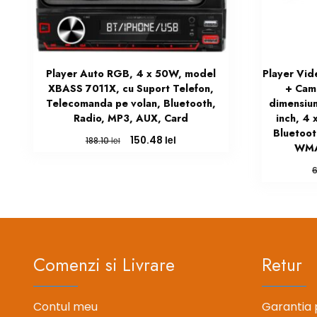
Player Auto RGB, 4 x 50W, model
Player Vi
XBASS 7011X, cu Suport Telefon,
+ Cam
Telecomanda pe volan, Bluetooth,
dimensiu
Radio, MP3, AUX, Card
inch, 4
Bluetoot
Prețul
Prețul
lei
150.48
lei
188.10
WMA
inițial
curent
a
este:
fost:
150.48 lei.
188.10 lei.
Comenzi si Livrare
Retur
Contul meu
Garantia 