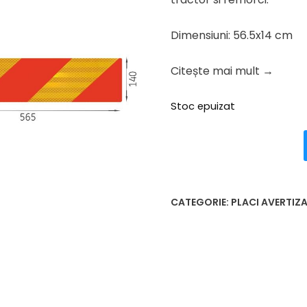
fost:
88.56 l
110.70 lei.
Dimensiuni: 56.5x14 cm
Citește mai mult →
Stoc epuizat
CATEGORIE:
PLACI AVERTIZ