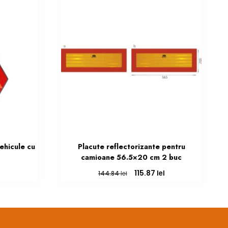
ehicule cu
Placute reflectorizante pentru
camioane 56.5×20 cm 2 buc
Prețul
Prețul
Prețul
lei
115.87
lei
144.84
curent
inițial
curent
este:
a
este:
58.00 lei.
fost:
115.87 lei.
144.84 lei.