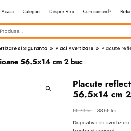
Acasa
Categorii
Despre Vixo
Cum comand?
Retur
rtizare si Siguranta
Placi Avertizare
Placute ref
amioane 56.5×14 cm 2 buc
Placute reflec
56.5×14 cm 2
Prețul
Prețul
lei
lei
110.70
88.56
inițial
curent
Dispozitive de avertizare
a
este:
tractor si remorci.