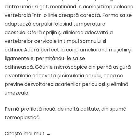
91.43 lei.
dintre umăr și gât, menținând în același timp coloana
vertebrală într-o linie dreaptă corectă. Forma sa se
adaptează corpului folosind temperatura
acestuia. Oferă sprijin și alinierea adecvată a
vertebrelor cervicale în timpul somnului și
odihnei. Aderă perfect la corp, ameliorând mușchii și
ligamentele, permițându-le să se
odihnească. Găurile microscopice din pernă asigură
o ventilație adecvată și circulația aerului, ceea ce
previne dezvoltarea acarienilor periculoși și elimină
umezeala.
Pernă profilată nouă, de înaltă calitate, din spumă
termoplastică.
Citește mai mult →