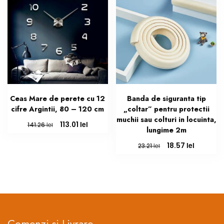
Ceas Mare de perete cu 12
Banda de siguranta tip
cifre Argintii, 80 – 120 cm
„coltar” pentru protectii
muchii sau colturi in locuinta,
Prețul
Prețul
lei
113.01
lei
141.26
lungime 2m
inițial
curent
a
este:
Prețul
Prețul
lei
18.57
lei
23.21
fost:
113.01 lei.
inițial
curent
141.26 lei.
a
este:
fost:
18.57 lei.
23.21 lei.
Comenzi si Livrare