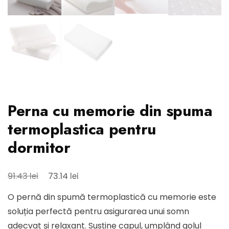
Perna cu memorie din spuma
termoplastica pentru
dormitor
Prețul
Prețul
lei
lei
91.43
73.14
inițial
curent
O pernă din spumă termoplastică cu memorie este
a
este:
soluția perfectă pentru asigurarea unui somn
fost:
73.14 lei.
adecvat și relaxant. Susține capul, umplând golul