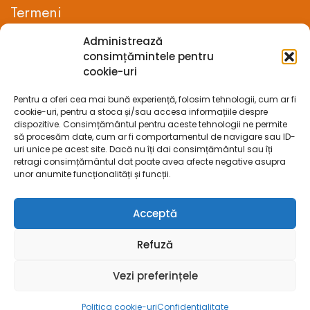
Termeni
Administrează
Termeni si conditii
consimțămintele pentru
cookie-uri
Confidentialitate
Pentru a oferi cea mai bună experiență, folosim tehnologii, cum ar fi
Politica cookie-uri (UE)
cookie-uri, pentru a stoca și/sau accesa informațiile despre
dispozitive. Consimțământul pentru aceste tehnologii ne permite
Prelucrarea datelor cu caracter personal
să procesăm date, cum ar fi comportamentul de navigare sau ID-
uri unice pe acest site. Dacă nu îți dai consimțământul sau îți
retragi consimțământul dat poate avea afecte negative asupra
Legal
unor anumite funcționalități și funcții.
ANPC
Acceptă
ECC
Refuză
SOL
Vezi preferințele
SAL
Politica cookie-uri
Confidentialitate