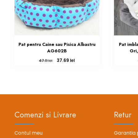
Pat pentru Caine sau Pisica Albastru
Pat imbla
AG602B
Gri
Prețul
Prețul
lei
37.69
lei
47.11
inițial
curent
a
este:
fost:
37.69 lei.
47.11 lei.
Comenzi si Livrare
Retur
Contul meu
Garantia 