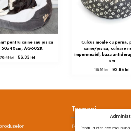
nit pentru caine sau pisica
Culcus moale cu perna, 
, 50x40cm, AG602K
caine/pisica, culoare n
impermeabil, baza antidera
Prețul
Prețul
lei
56.33
lei
70.41
cm
inițial
curent
a
este:
Prețul
lei
92.95
lei
116.19
fost:
56.33 lei.
inițial
70.41 lei.
a
fost:
116.19 lei.
Termeni
Administ
produselor
Termeni si conditii
Pentru a oferi cea mai bună e