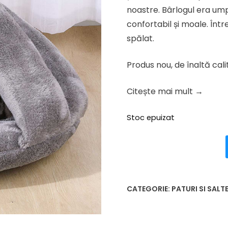
87.38 lei.
noastre. Bârlogul era ump
confortabil și moale. Într
spălat.
Produs nou, de înaltă cali
Citește mai mult →
Stoc epuizat
CATEGORIE:
PATURI SI SALT