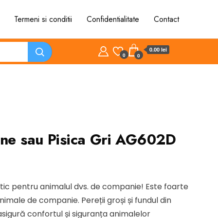
Termeni si conditii
Confidentialitate
Contact
0.00 lei
0
0
ine sau Pisica Gri AG602D
etic pentru animalul dvs. de companie! Este foarte
nimale de companie. Pereții groși și fundul din
i.
igură confortul și siguranța animalelor