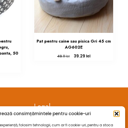
pentru
Pat pentru caine sau pisica Gri 45 cm
egru,
AG602E
panta, 50
Prețul
Prețul
lei
39.29
lei
49.11
inițial
curent
a
este:
Prețul
fost:
39.29 lei.
curent
49.11 lei.
este:
92.95 lei.
Legal
rează consimțămintele pentru cookie-uri
ANPC
xperiență, folosim tehnologii, cum ar fi cookie-uri, pentru a stoca