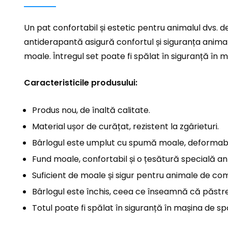
Un pat confortabil și estetic pentru animalul dvs. d
antiderapantă asigură confortul și siguranța animal
moale. Întregul set poate fi spălat în siguranță în 
Caracteristicile produsului:
Produs nou, de înaltă calitate.
Material ușor de curățat, rezistent la zgârieturi.
Bârlogul este umplut cu spumă moale, deformabi
Fund moale, confortabil și o țesătură specială a
Suficient de moale și sigur pentru animale de co
Bârlogul este închis, ceea ce înseamnă că păstre
Totul poate fi spălat în siguranță în mașina de sp