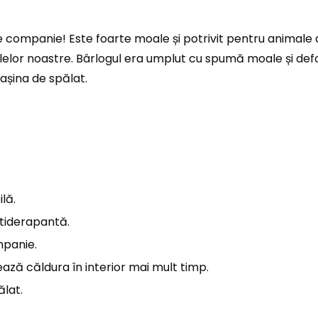
e companie! Este foarte moale și potrivit pentru animale d
elor noastre. Bârlogul era umplut cu spumă moale și defor
mașina de spălat.
lă.
ntiderapantă.
mpanie.
ază căldura în interior mai mult timp.
ălat.