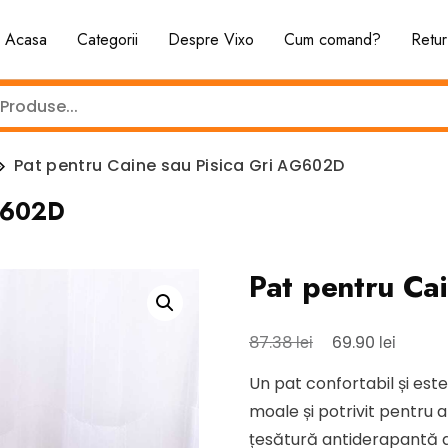
Acasa
Categorii
Despre Vixo
Cum comand?
Retur
Pat pentru Caine sau Pisica Gri AG602D
AG602D
Pat pentru Ca
Prețul
Prețul
lei
lei
87.38
69.90
inițial
curent
Un pat confortabil și est
a
este:
moale și potrivit pentru a
fost:
69.90 le
țesătură antiderapantă as