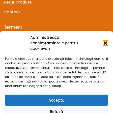
Retur Produse
Contact
Termeni
Administrează
Termeni si conditii
consimțămintele pentru
cookie-uri
Confidentialitate
Pentru a oferi cea mai bună experiență, folosim tehnologii, cum ar fi
Politica cookie-uri (UE)
cookie-uri, pentru a stoca și/sau accesa informațiile despre
dispozitive. Consimțământul pentru aceste tehnologii ne permite
Prelucrarea datelor cu caracter personal
să procesăm date, cum ar fi comportamentul de navigare sau ID-
uri unice pe acest site. Dacă nu îți dai consimțământul sau îți
retragi consimțământul dat poate avea afecte negative asupra
Legal
unor anumite funcționalități și funcții.
ANPC
Acceptă
ECC
Refuză