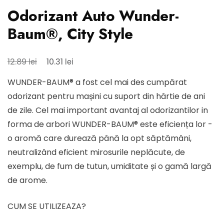
Odorizant Auto Wunder-
Baum®, City Style
Prețul
Prețul
lei
lei
12.89
10.31
inițial
curent
WUNDER-BAUM® a fost cel mai des cumpărat
a
este:
odorizant pentru mașini cu suport din hârtie de ani
fost:
10.31 lei.
de zile. Cel mai important avantaj al odorizantilor in
12.89 lei.
forma de arbori WUNDER-BAUM® este eficiența lor -
o aromă care durează până la opt săptămâni,
neutralizând eficient mirosurile neplăcute, de
exemplu, de fum de tutun, umiditate și o gamă largă
de arome.
CUM SE UTILIZEAZA?