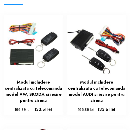
Modul inchidere
Modul inchidere
centralizata cu telecomanda
centralizata cu telecomanda
model VW, SKODA si iesire
model AUDI si iesire pentru
pentru sirena
sirena
Prețul
Prețul
Prețul
Prețul
lei
lei
133.51
133.51
lei
lei
166.89
166.89
inițial
curent
inițial
curent
a
este:
a
este:
fost:
133.51 lei.
fost:
133.51 le