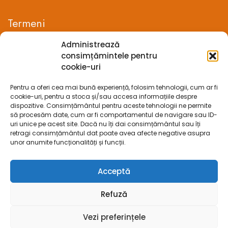
Termeni
Administrează
Termeni si conditii
consimțămintele pentru
cookie-uri
Confidentialitate
Pentru a oferi cea mai bună experiență, folosim tehnologii, cum ar fi
Politica cookie-uri (UE)
cookie-uri, pentru a stoca și/sau accesa informațiile despre
dispozitive. Consimțământul pentru aceste tehnologii ne permite
Prelucrarea datelor cu caracter personal
să procesăm date, cum ar fi comportamentul de navigare sau ID-
uri unice pe acest site. Dacă nu îți dai consimțământul sau îți
retragi consimțământul dat poate avea afecte negative asupra
Legal
unor anumite funcționalități și funcții.
ANPC
Acceptă
ECC
Refuză
SOL
Vezi preferințele