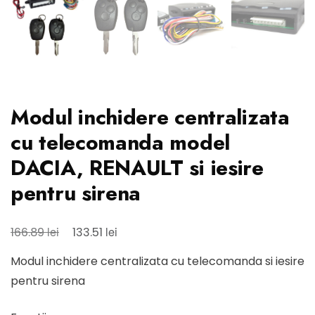
Modul inchidere centralizata
cu telecomanda model
DACIA, RENAULT si iesire
pentru sirena
Prețul
Prețul
lei
lei
166.89
133.51
inițial
curent
Modul inchidere centralizata cu telecomanda si iesire
a
este:
pentru sirena
fost:
133.51 lei.
166.89 lei.