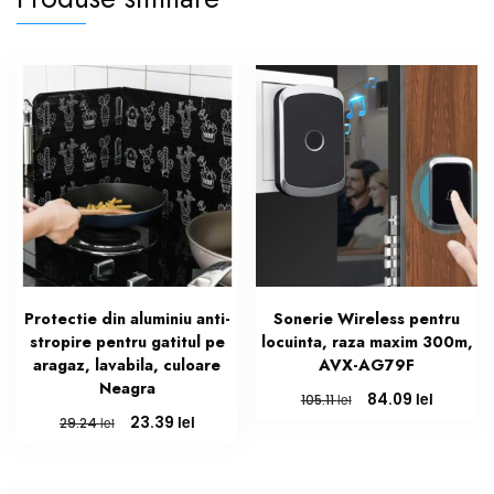
Protectie din aluminiu anti-
Sonerie Wireless pentru
stropire pentru gatitul pe
locuinta, raza maxim 300m,
aragaz, lavabila, culoare
AVX-AG79F
Neagra
Prețul
Prețul
lei
84.09
lei
105.11
inițial
curent
Prețul
Prețul
lei
23.39
lei
29.24
a
este:
inițial
curent
fost:
84.09 le
a
este:
105.11 lei.
fost:
23.39 lei.