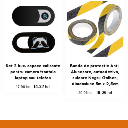
29.24 lei.
Set 2 buc. capace culisante
Banda de protectie Anti-
pentru camera frontala
Alunecare, autoadeziva,
laptop sau telefon
culoare Negru-Galben,
dimensiune 5m x 2,5cm
Prețul
Prețul
lei
14.37
lei
17.96
inițial
curent
Prețul
Prețul
lei
16.06
lei
20.08
a
este:
inițial
curent
fost:
14.37 lei.
a
este:
17.96 lei.
fost:
16.06 lei
20.08 lei.