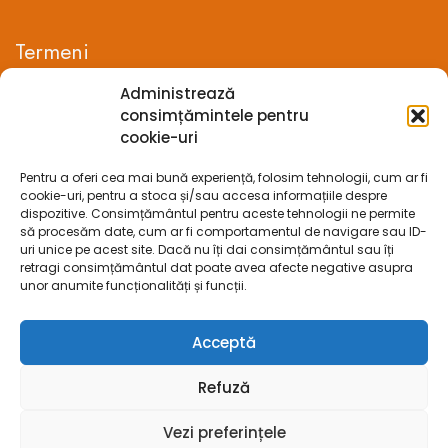
Termeni
Administrează
Termeni si conditii
consimțămintele pentru
cookie-uri
Confidentialitate
Pentru a oferi cea mai bună experiență, folosim tehnologii, cum ar fi
Politica cookie-uri (UE)
cookie-uri, pentru a stoca și/sau accesa informațiile despre
dispozitive. Consimțământul pentru aceste tehnologii ne permite
Prelucrarea datelor cu caracter personal
să procesăm date, cum ar fi comportamentul de navigare sau ID-
uri unice pe acest site. Dacă nu îți dai consimțământul sau îți
retragi consimțământul dat poate avea afecte negative asupra
Legal
unor anumite funcționalități și funcții.
ANPC
Acceptă
ECC
Refuză
SOL
Vezi preferințele