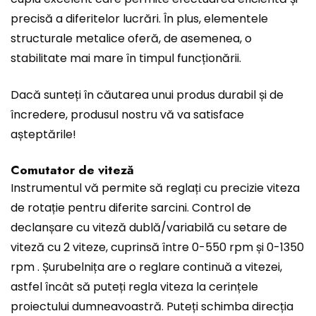
precisă a diferitelor lucrări. În plus, elementele
structurale metalice oferă, de asemenea, o
stabilitate mai mare în timpul funcționării.
Dacă sunteți în căutarea unui produs durabil și de
încredere, produsul nostru vă va satisface
așteptările!
Comutator de viteză
Instrumentul vă permite să reglați cu precizie viteza
de rotație pentru diferite sarcini. Control de
declanșare cu viteză dublă/variabilă cu setare de
viteză cu 2 viteze, cuprinsă între 0-550 rpm și 0-1350
rpm . Șurubelnița are o reglare continuă a vitezei,
astfel încât să puteți regla viteza la cerințele
proiectului dumneavoastră. Puteți schimba direcția