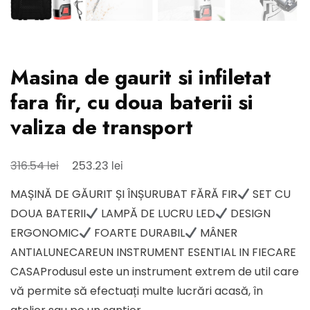
Masina de gaurit si infiletat
fara fir, cu doua baterii si
valiza de transport
Prețul
Prețul
lei
lei
316.54
253.23
inițial
curent
MAȘINĂ DE GĂURIT ȘI ÎNȘURUBAT FĂRĂ FIR
SET CU
a
este:
DOUA BATERII
LAMPĂ DE LUCRU LED
DESIGN
fost:
253.23 lei.
ERGONOMIC
FOARTE DURABIL
MÂNER
316.54 lei.
ANTIALUNECAREUN INSTRUMENT ESENTIAL IN FIECARE
CASAProdusul este un instrument extrem de util care
vă permite să efectuați multe lucrări acasă, în