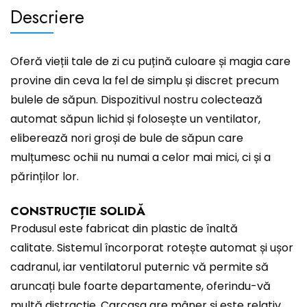
Descriere
Oferă vieții tale de zi cu puțină culoare și magia care
provine din ceva la fel de simplu și discret precum
bulele de săpun. Dispozitivul nostru colectează
automat săpun lichid și folosește un ventilator,
eliberează nori groși de bule de săpun care
mulțumesc ochii nu numai a celor mai mici, ci și a
părinților lor.
CONSTRUCȚIE SOLIDĂ
Produsul este fabricat din plastic de înaltă
calitate. Sistemul încorporat rotește automat și ușor
cadranul, iar ventilatorul puternic vă permite să
aruncați bule foarte departamente, oferindu-vă
multă distracție. Carcasa are mâner și este relativ