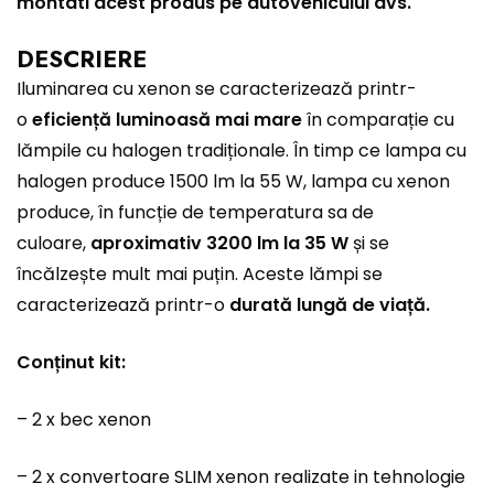
montati acest produs pe autovehiculul dvs.
DESCRIERE
Iluminarea cu xenon se caracterizează printr-
o
eficiență luminoasă mai mare
în comparație cu
lămpile cu halogen tradiționale. În timp ce lampa cu
halogen produce 1500 lm la 55 W, lampa cu xenon
produce, în funcție de temperatura sa de
culoare,
aproximativ 3200 lm la 35 W
și se
încălzește mult mai puțin. Aceste lămpi se
caracterizează printr-o
durată lungă de viață.
Conținut kit:
– 2 x bec xenon
– 2 x convertoare SLIM xenon realizate in tehnologie