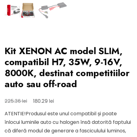
Kit XENON AC model SLIM,
compatibil H7, 35W, 9-16V,
8000K, destinat competitiilor
auto sau off-road
Prețul
Prețul
lei
lei
225.36
180.29
inițial
curent
ATENTIE!Produsul este unul compatibil și poate
a
este:
înlocui luminile auto cu halogen însă datorită faptului
fost:
180.29 lei.
că diferă modul de generare a fasciculului luminos,
225.36 lei.