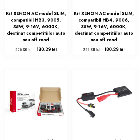
Kit XENON AC model SLIM,
Kit XENON AC model SLIM,
compatibil HB3, 9005,
compatibil HB4, 9006,
35W, 9-16V, 6000K,
35W, 9-16V, 6000K,
destinat competitiilor auto
destinat competitiilor auto
sau off-road
sau off-road
Prețul
Prețul
Prețul
Prețul
lei
lei
180.29
180.29
lei
lei
225.36
225.36
inițial
curent
inițial
curent
a
este:
a
este:
fost:
180.29 lei.
fost:
180.29 l
225.36 lei.
225.36 lei.