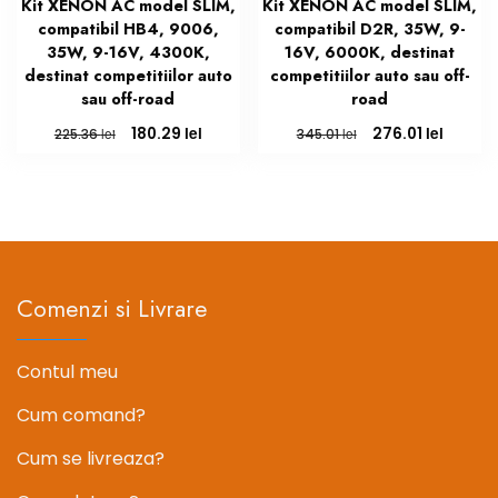
Kit XENON AC model SLIM,
Kit XENON AC model SLIM,
compatibil HB4, 9006,
compatibil D2R, 35W, 9-
35W, 9-16V, 4300K,
16V, 6000K, destinat
destinat competitiilor auto
competitiilor auto sau off-
sau off-road
road
Prețul
Prețul
Prețul
Prețul
lei
lei
180.29
276.01
lei
lei
225.36
345.01
inițial
curent
inițial
curent
a
este:
a
este:
fost:
180.29 lei.
fost:
276.01 l
225.36 lei.
345.01 lei.
Comenzi si Livrare
Contul meu
Cum comand?
Cum se livreaza?