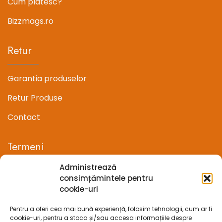
Cum platesc?
Bizzmags.ro
Retur
Garantia produselor
Retur Produse
Contact
Termeni
Administrează
Termeni si conditii
consimțămintele pentru
cookie-uri
Confidentialitate
Pentru a oferi cea mai bună experiență, folosim tehnologii, cum ar fi
Politica cookie-uri (UE)
cookie-uri, pentru a stoca și/sau accesa informațiile despre