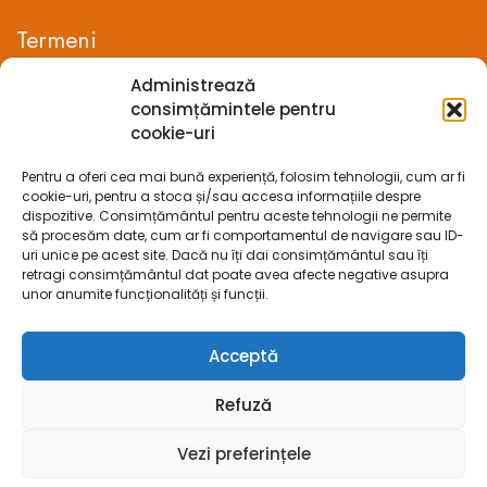
Termeni
Administrează
Termeni si conditii
consimțămintele pentru
cookie-uri
Confidentialitate
Pentru a oferi cea mai bună experiență, folosim tehnologii, cum ar fi
Politica cookie-uri (UE)
cookie-uri, pentru a stoca și/sau accesa informațiile despre
dispozitive. Consimțământul pentru aceste tehnologii ne permite
Prelucrarea datelor cu caracter personal
să procesăm date, cum ar fi comportamentul de navigare sau ID-
uri unice pe acest site. Dacă nu îți dai consimțământul sau îți
retragi consimțământul dat poate avea afecte negative asupra
Legal
unor anumite funcționalități și funcții.
ANPC
Acceptă
ECC
Refuză
SOL
Vezi preferințele
SAL