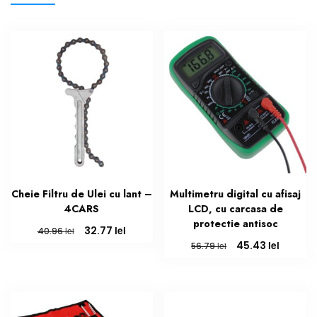
Cheie Filtru de Ulei cu lant –
Multimetru digital cu afisaj
4CARS
LCD, cu carcasa de
protectie antisoc
Prețul
Prețul
lei
32.77
lei
40.96
inițial
curent
Prețul
Prețul
lei
45.43
lei
56.79
a
este:
inițial
curent
fost:
32.77 lei.
a
este:
40.96 lei.
fost:
45.43 le
56.79 lei.