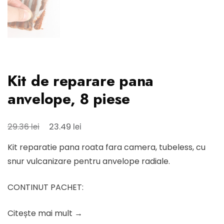
Kit de reparare pana
anvelope, 8 piese
Prețul
Prețul
lei
lei
29.36
23.49
inițial
curent
Kit reparatie pana roata fara camera, tubeless, cu
a
este:
snur vulcanizare pentru anvelope radiale.
fost:
23.49 lei.
29.36 lei.
CONTINUT PACHET:
Citește mai mult →