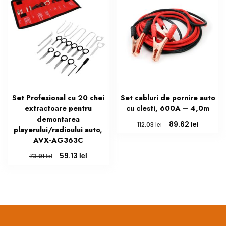
Set Profesional cu 20 chei
Set cabluri de pornire auto
extractoare pentru
cu clesti, 600A – 4,0m
demontarea
Prețul
Prețul
lei
89.62
lei
112.03
playerului/radioului auto,
inițial
curent
AVX-AG363C
a
este:
fost:
89.62 le
Prețul
Prețul
lei
59.13
lei
73.91
112.03 lei.
inițial
curent
a
este:
fost:
59.13 lei.
73.91 lei.