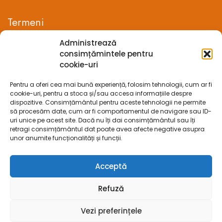
Termeni
Administrează
Termeni si conditii
consimțămintele pentru
cookie-uri
Confidentialitate
Pentru a oferi cea mai bună experiență, folosim tehnologii, cum ar fi
Politica cookie-uri (UE)
cookie-uri, pentru a stoca și/sau accesa informațiile despre
dispozitive. Consimțământul pentru aceste tehnologii ne permite
Prelucrarea datelor cu caracter personal
să procesăm date, cum ar fi comportamentul de navigare sau ID-
uri unice pe acest site. Dacă nu îți dai consimțământul sau îți
retragi consimțământul dat poate avea afecte negative asupra
Legal
unor anumite funcționalități și funcții.
ANPC
Acceptă
ECC
Refuză
SOL
Vezi preferințele