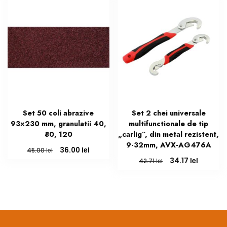
112.03 lei.
Set 50 coli abrazive
Set 2 chei universale
93×230 mm, granulatii 40,
multifunctionale de tip
80, 120
„carlig”, din metal rezistent,
9-32mm, AVX-AG476A
Prețul
Prețul
lei
36.00
lei
45.00
inițial
curent
Prețul
Prețul
lei
34.17
lei
42.71
a
este:
inițial
curent
fost:
36.00 lei.
a
este:
45.00 lei.
fost:
34.17 lei
42.71 lei.