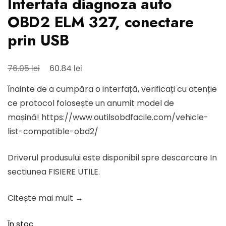
Interfata diagnoza auto
OBD2 ELM 327, conectare
prin USB
Prețul
Prețul
lei
lei
76.05
60.84
inițial
curent
Înainte de a cumpăra o interfață, verificați cu atenție
a
este:
ce protocol folosește un anumit model de
fost:
60.84 lei.
mașină! https://www.outilsobdfacile.com/vehicle-
76.05 lei.
list-compatible-obd2/
Driverul produsului este disponibil spre descarcare In
sectiunea FISIERE UTILE.
Citește mai mult →
În stoc