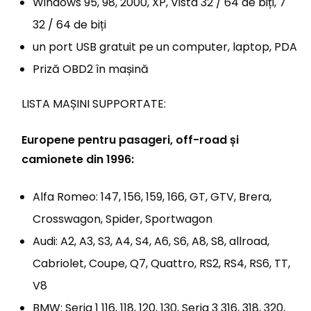
Windows 95, 98, 2000, XP, Vista 32 / 64 de biți, 7
32 / 64 de biți
un port USB gratuit pe un computer, laptop, PDA
Priză OBD2 în mașină
LISTA MAȘINI SUPPORTATE:
Europene pentru pasageri, off-road și
camionete din 1996:
Alfa Romeo: 147, 156, 159, 166, GT, GTV, Brera,
Crosswagon, Spider, Sportwagon
Audi: A2, A3, S3, A4, S4, A6, S6, A8, S8, allroad,
Cabriolet, Coupe, Q7, Quattro, RS2, RS4, RS6, TT,
V8
BMW: Seria 1 116, 118, 120, 130, Seria 3 316, 318, 320,