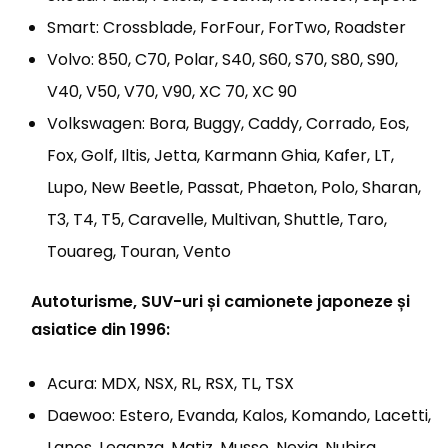
Smart: Crossblade, ForFour, ForTwo, Roadster
Volvo: 850, C70, Polar, S40, S60, S70, S80, S90,
V40, V50, V70, V90, XC 70, XC 90
Volkswagen: Bora, Buggy, Caddy, Corrado, Eos,
Fox, Golf, Iltis, Jetta, Karmann Ghia, Kafer, LT,
Lupo, New Beetle, Passat, Phaeton, Polo, Sharan,
T3, T4, T5, Caravelle, Multivan, Shuttle, Taro,
Touareg, Touran, Vento
Autoturisme, SUV-uri și camionete japoneze și
asiatice din 1996:
Acura: MDX, NSX, RL, RSX, TL, TSX
Daewoo: Estero, Evanda, Kalos, Komando, Lacetti,
Lanos, Leganza, Matiz, Musso, Nexia, Nubira,