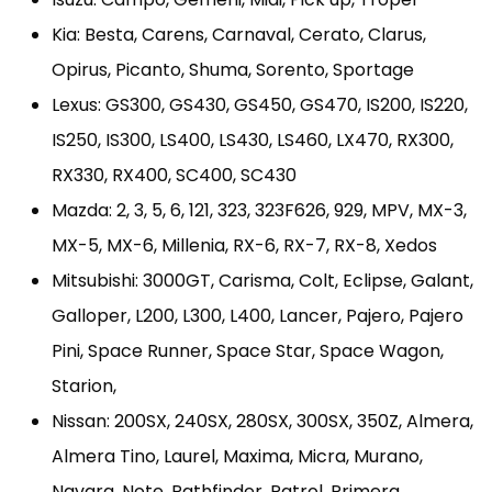
Kia: Besta, Carens, Carnaval, Cerato, Clarus,
Opirus, Picanto, Shuma, Sorento, Sportage
Lexus: GS300, GS430, GS450, GS470, IS200, IS220,
IS250, IS300, LS400, LS430, LS460, LX470, RX300,
RX330, RX400, SC400, SC430
Mazda: 2, 3, 5, 6, 121, 323, 323F626, 929, MPV, MX-3,
MX-5, MX-6, Millenia, RX-6, RX-7, RX-8, Xedos
Mitsubishi: 3000GT, Carisma, Colt, Eclipse, Galant,
Galloper, L200, L300, L400, Lancer, Pajero, Pajero
Pini, Space Runner, Space Star, Space Wagon,
Starion,
Nissan: 200SX, 240SX, 280SX, 300SX, 350Z, Almera,
Almera Tino, Laurel, Maxima, Micra, Murano,
Navara, Note, Pathfinder, Patrol, Primera,