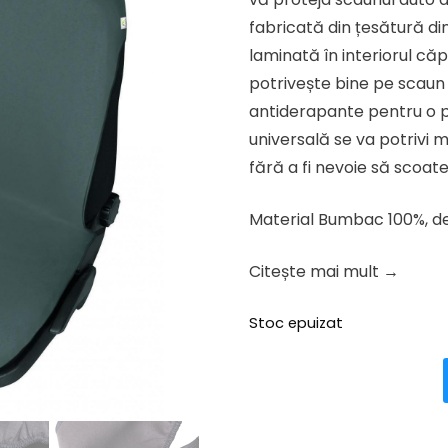
fost:
83.66 l
fabricată din țesătură 
104.58 lei.
laminată în interiorul că
potrivește bine pe scaun 
antiderapante pentru o p
universală se va potrivi m
fără a fi nevoie să scoate
Material Bumbac 100%, de
Citește mai mult →
Stoc epuizat