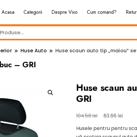
Acasa
Categorii
Despre Vixo
Cum comand?
Retur
erior
Huse Auto
Huse scaun auto tip „maiou” se
 buc – GRI
Huse scaun au
GRI
Prețul
Prețul
lei
lei
104.58
83.66
inițial
curen
Husele pentru pentru scau
a
este:
vă proteja scaunul auto d