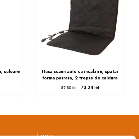
, culoare
Husa scaun auto cu incalzire, spatar
forma patrata, 2 trepte de caldura
Prețul
Prețul
Prețul
lei
70.24
lei
87.80
curent
inițial
curent
este:
a
este:
4.21 lei.
fost:
70.24 lei.
87.80 lei.
Legal