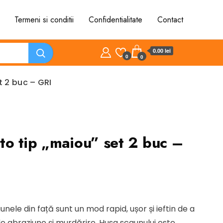
Termeni si conditii
Confidentialitate
Contact
0.00 lei
0
0
t 2 buc – GRI
to tip „maiou” set 2 buc –
t
nele din față sunt un mod rapid, ușor și ieftin de a
e abraziune și murdărire. Husa scaunului este