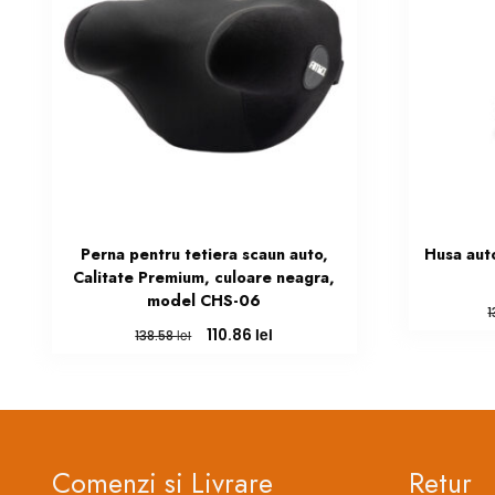
Perna pentru tetiera scaun auto,
Husa auto
Calitate Premium, culoare neagra,
model CHS-06
Prețul
Prețul
lei
110.86
lei
138.58
inițial
curent
a
este:
fost:
110.86 lei.
138.58 lei.
Comenzi si Livrare
Retur