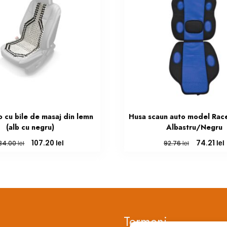
 cu bile de masaj din lemn
Husa scaun auto model Race
(alb cu negru)
Albastru/Negru
Prețul
Prețul
Prețul
lei
lei
107.20
74.21
lei
lei
134.00
92.76
inițial
curent
inițial
a
este:
a
fost:
107.20 lei.
fost:
7
134.00 lei.
92.76 lei.
Termeni