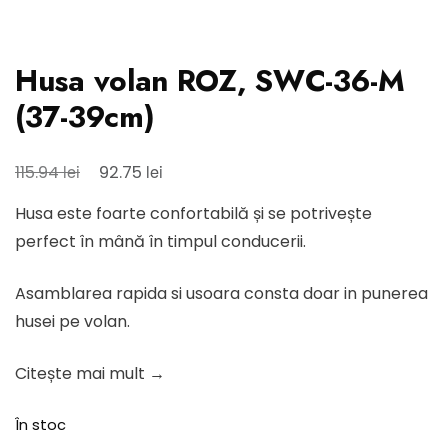
Husa volan ROZ, SWC-36-M
(37-39cm)
Prețul
Prețul
lei
lei
115.94
92.75
inițial
curent
Husa este foarte confortabilă și se potrivește
a
este:
perfect în mână în timpul conducerii.
fost:
92.75 lei.
115.94 lei.
Asamblarea rapida si usoara consta doar in punerea
husei pe volan.
Citește mai mult →
În stoc