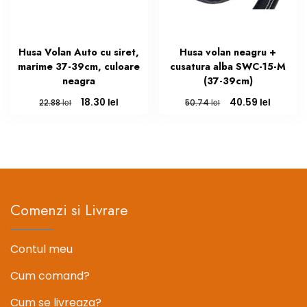
Husa Volan Auto cu siret,
Husa volan neagru +
marime 37-39cm, culoare
cusatura alba SWC-15-M
neagra
(37-39cm)
Prețul
Prețul
Prețul
Prețul
lei
lei
18.30
40.59
lei
lei
22.88
50.74
inițial
curent
inițial
curent
a
este:
a
este:
fost:
18.30 lei.
fost:
40.59 le
22.88 lei.
50.74 lei.
Comenzi si Livrare
Contul meu
Cum comand?
Cum se livreaza?