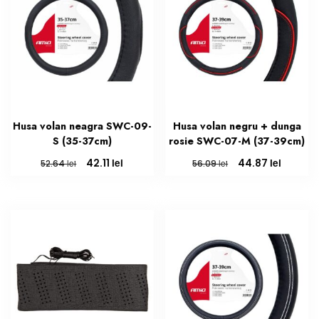
Husa volan neagra SWC-09-
Husa volan negru + dunga
S (35-37cm)
rosie SWC-07-M (37-39cm)
Prețul
Prețul
Prețul
Prețul
lei
lei
42.11
44.87
lei
lei
52.64
56.09
inițial
curent
inițial
curent
a
este:
a
este:
fost:
42.11 lei.
fost:
44.87 le
52.64 lei.
56.09 lei.