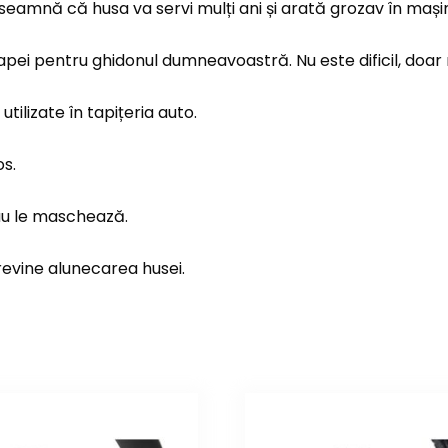
nseamnă că husa va servi mulți ani și arată grozav în mași
pei pentru ghidonul dumneavoastră. Nu este dificil, doar 
ilizate în tapițeria auto.
os.
sau le maschează.
revine alunecarea husei.