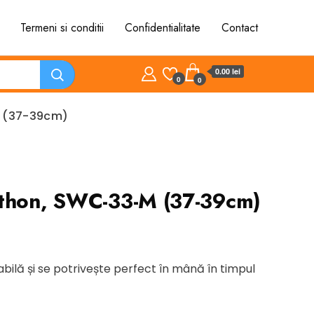
Termeni si conditii
Confidentialitate
Contact
0.00 lei
0
0
M (37-39cm)
ython, SWC-33-M (37-39cm)
t
bilă și se potrivește perfect în mână în timpul
ei.