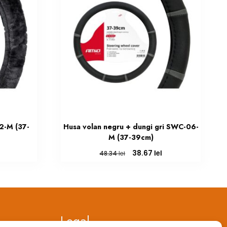
2-M (37-
Husa volan negru + dungi gri SWC-06-
M (37-39cm)
Prețul
Prețul
Prețul
lei
38.67
lei
48.34
curent
inițial
curent
este:
a
este:
39.33 lei.
fost:
38.67 lei.
48.34 lei.
Legal