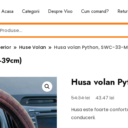
Acasa
Categorii
Despre Vixo
Cum comand?
Retur
erior
Huse Volan
Husa volan Python, SWC-33-
-39cm)
Husa volan P
Prețul
Prețul
lei
lei
54.34
43.47
inițial
curen
Husa este foarte conforta
a
este:
conducerii.
fost:
43.47 l