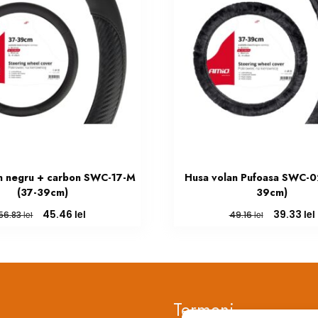
n negru + carbon SWC-17-M
Husa volan Pufoasa SWC-0
(37-39cm)
39cm)
Prețul
Prețul
Prețul
lei
lei
45.46
39.33
lei
lei
56.83
49.16
inițial
curent
inițial
a
este:
a
fost:
45.46 lei.
fost:
56.83 lei.
49.16 lei.
Termeni