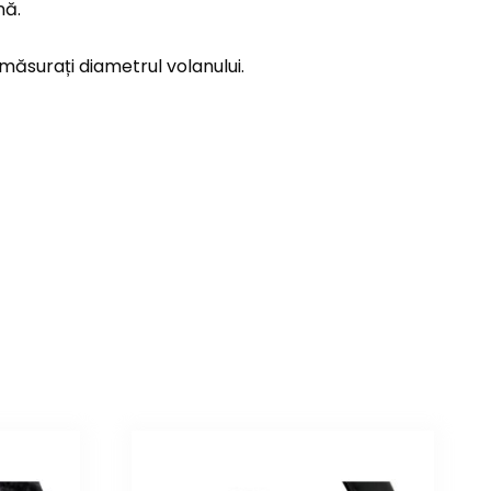
nă.
măsurați diametrul volanului.