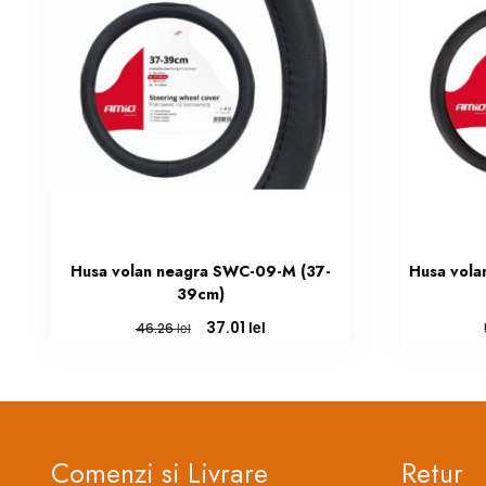
Husa volan neagra SWC-09-M (37-
Husa vola
39cm)
Prețul
Prețul
lei
37.01
lei
46.26
inițial
curent
a
este:
fost:
37.01 lei.
46.26 lei.
Comenzi si Livrare
Retur